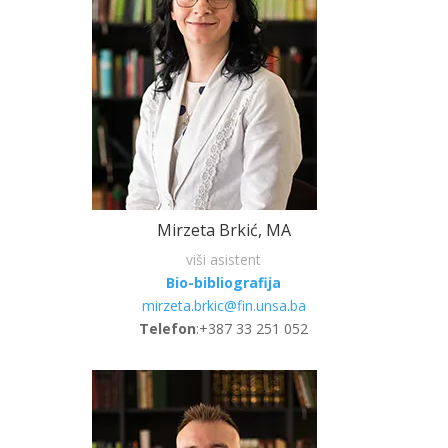
Mirzeta Brkić, MA
viši asistent
Bio-bibliografija
mirzeta.brkic@fin.unsa.ba
Telefon
:
+387 33 251 052