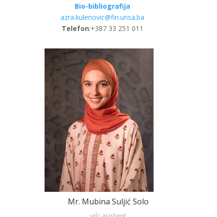
Bio-bibliografija
azra.kulenovic@fin.unsa.ba
Telefon
:+387 33 251 011
Mr. Mubina Suljić Solo
viši asistent