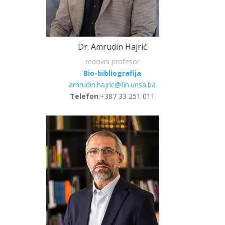
Dr. Amrudin Hajrić
redovni profesor
Bio-bibliografija
amrudin.hajric@fin.unsa.ba
Telefon
:+387 33 251 011