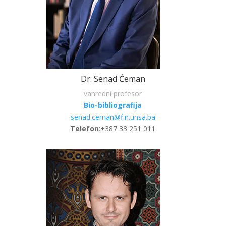
Dr. Senad Ćeman
vanredni profesor
Bio-bibliografija
senad.ceman@fin.unsa.ba
Telefon
:+387 33 251 011