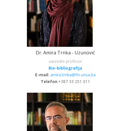
Dr. Amira Trnka ‐ Uzunović
vanredni profesor
Bio-bibliografija
E-mail
:
amira.trnka@fin.unsa.ba
Telefon
:+387 33 251 011