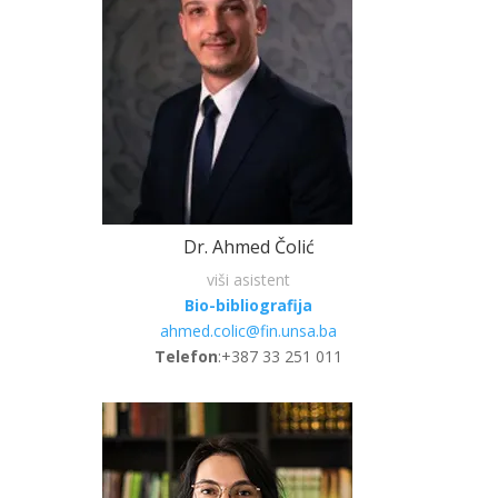
Dr. Ahmed Čolić
viši asistent
Bio-bibliografija
ahmed.colic@fin.unsa.ba
Telefon
:+387 33 251 011