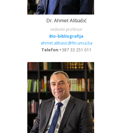
Dr. Ahmet Alibašić
redovni profesor
Bio-bibliografija
ahmet.alibasic@fin.unsa.ba
Telefon
:+387 33 251 011