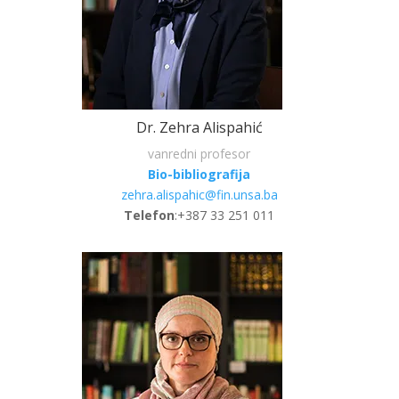
Dr. Zehra Alispahić
vanredni profesor
Bio-bibliografija
zehra.alispahic@fin.unsa.ba
Telefon
:+387 33 251 011