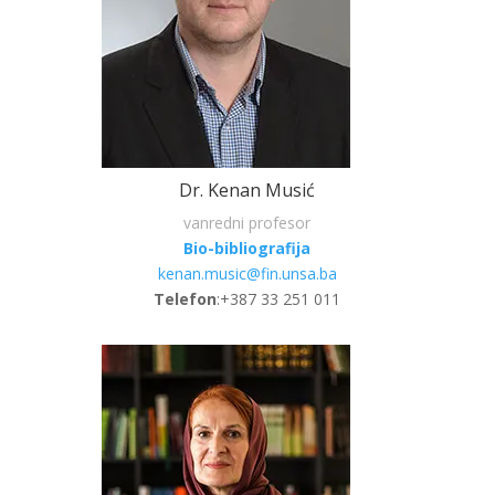
Dr. Kenan Musić
vanredni profesor
Bio-bibliografija
kenan.music@fin.unsa.ba
Telefon
:+387 33 251 011