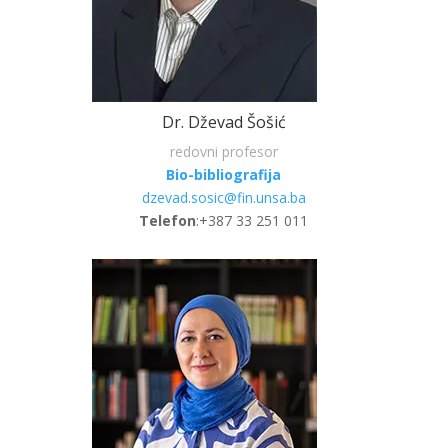
Dr. Dževad Šošić
redovni profesor
Bio-bibliografija
dzevad.sosic@fin.unsa.ba
Telefon
:+387 33 251 011