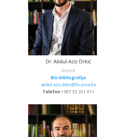
Dr. Abdul-Aziz Drkić
docent
Bio-bibliografija
abdul-aziz.drkic@fin.unsa.ba
Telefon
:+387 33 251 011