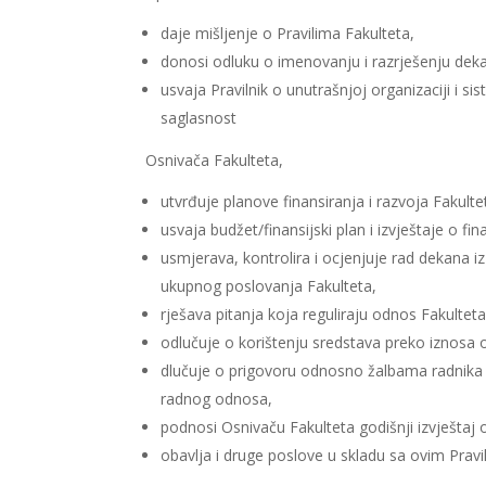
daje mišljenje o Pravilima Fakulteta,
donosi odluku o imenovanju i razrješenju dek
usvaja Pravilnik o unutrašnjoj organizaciji i s
saglasnost
Osnivača Fakulteta,
utvrđuje planove finansiranja i razvoja Fakulte
usvaja budžet/finansijski plan i izvještaje o f
usmjerava, kontrolira i ocjenjuje rad dekana i
ukupnog poslovanja Fakulteta,
rješava pitanja koja reguliraju odnos Fakultet
odlučuje o korištenju sredstava preko iznosa
dlučuje o prigovoru odnosno žalbama radnika
radnog odnosa,
podnosi Osnivaču Fakulteta godišnji izvještaj 
obavlja i druge poslove u skladu sa ovim Pravi