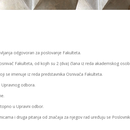
avljanja odgovoran za poslovanje Fakulteta.
snivač Fakulteta, od kojih su 2 (dva) člana iz reda akademskog osoblj
i se imenuje iz reda predstavnika Osnivača Fakulteta.
vi Upravnog odbora.
ne.
astopno u Upravni odbor.
nicama i druga pitanja od značaja za njegov rad uređuju se Poslovn