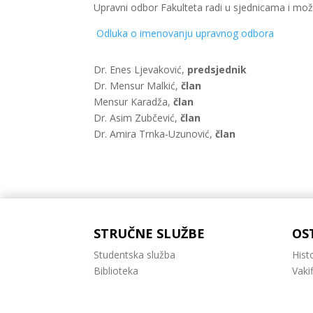
Upravni odbor Fakulteta radi u sjednicama i mož
Odluka o imenovanju upravnog odbora
Dr. Enes Ljevaković,
predsjednik
Dr. Mensur Malkić,
član
Mensur Karadža,
član
Dr. Asim Zubčević,
član
Dr. Amira Trnka-Uzunović,
član
STRUČNE SLUŽBE
OS
Studentska služba
Histo
Biblioteka
Vakif