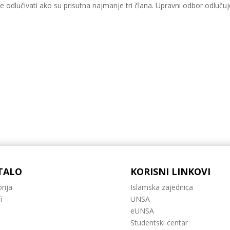
e odlučivati ako su prisutna najmanje tri člana. Upravni odbor odluč
TALO
KORISNI LINKOVI
rija
Islamska zajednica
i
UNSA
eUNSA
Studentski centar