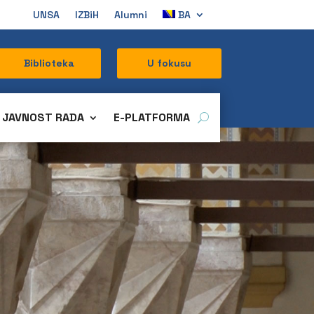
UNSA
IZBiH
Alumni
BA
Biblioteka
U fokusu
JAVNOST RADA
E-PLATFORMA