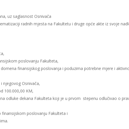
ana, uz saglasnost Osnivača
istematizaciji radnih mjesta na Fakultetu i druge opće akte iz svoje nad
ta,
inansijskom poslovanju Fakulteta,
z domena finansijskog poslovanja i poduzima potrebne mjere i aktivnost
a i njegovog Osnivača,
 od 100.000,00 KM,
 na odluke dekana Fakulteta koji je u prvom stepenu odlučivao o pr
o finansijskom poslovanju Fakulteta i
lima.