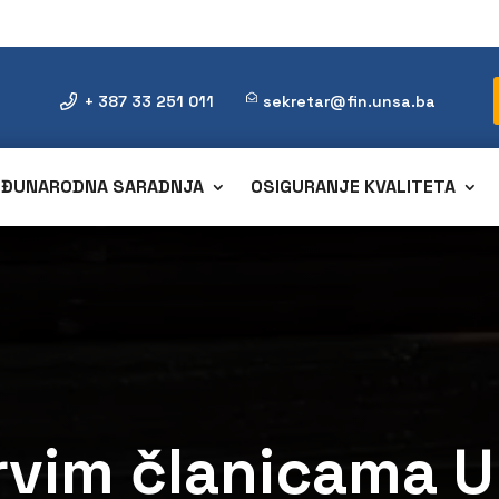
+ 387 33 251 011
sekretar@fin.unsa.ba
ĐUNARODNA SARADNJA
OSIGURANJE KVALITETA
rvim članicama 