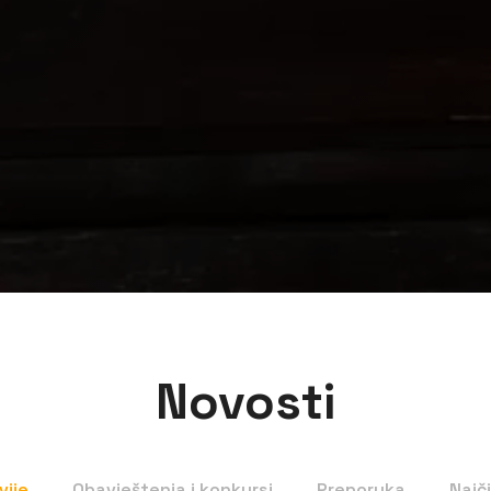
Novosti
vije
Obavještenja i konkursi
Preporuka
Najč