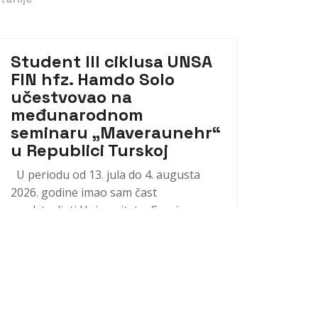
Student III ciklusa UNSA
FIN hfz. Hamdo Solo
učestvovao na
međunarodnom
seminaru „Maveraunehr“
u Republici Turskoj
U periodu od 13. jula do 4. augusta
2026. godine imao sam čast
predstavljati Univerzitet u Sarajevu -
Fakultet islamskih nauka na
međunarodnom seminaru
“Maveraunehr”, koji je održan u
Republici Turskoj u organizaciji
Instituta za islamsku misao. Seminar je...