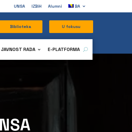
UNSA
IZBiH
Alumni
BA
Biblioteka
U fokusu
JAVNOST RADA
E-PLATFORMA
UNSA