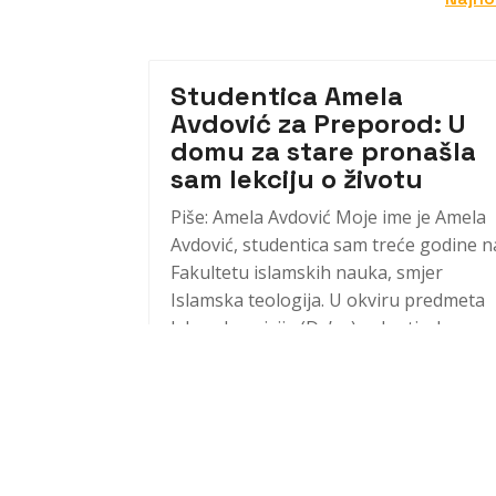
Studentica Amela
Avdović za Preporod: U
domu za stare pronašla
sam lekciju o životu
Piše: Amela Avdović Moje ime je Amela
Avdović, studentica sam treće godine n
Fakultetu islamskih nauka, smjer
Islamska teologija. U okviru predmeta
Islamska misija (Da’va) volontirala sam
25 sati u staračkom domu Sentivo.
Istraživanja pokazuju da žene više...