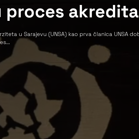
u proces akredita
erziteta u Sarajevu (UNSA) kao prva članica UNSA dob
s...