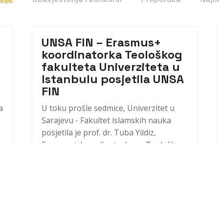
UNSA FIN – Erasmus+
koordinatorka Teološkog
fakulteta Univerziteta u
Istanbulu posjetila UNSA
FIN
a
U toku prošle sedmice, Univerzitet u
Sarajevu - Fakultet islamskih nauka
posjetila je prof. dr. Tuba Yildiz,
Erasmus+ koordinatorka sa Teološkog
fakulteta Univerziteta u Istanbulu, u
okviru jačanja saradnje između dvije
prestižne institucije islamskog
obrazovanja u...