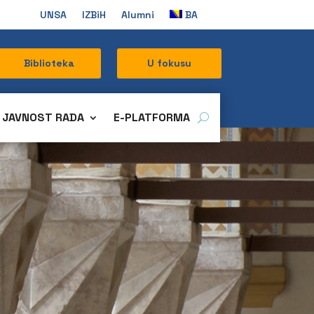
UNSA
IZBiH
Alumni
BA
Biblioteka
U fokusu
JAVNOST RADA
E-PLATFORMA