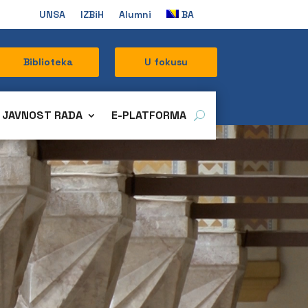
UNSA
IZBiH
Alumni
BA
Biblioteka
U fokusu
JAVNOST RADA
E-PLATFORMA