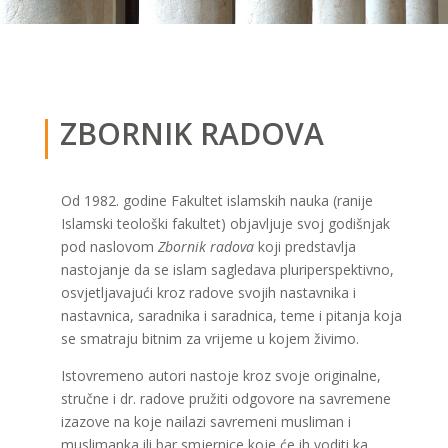
ZBORNIK RADOVA
Od 1982. godine Fakultet islamskih nauka (ranije
Islamski teološki fakultet) objavljuje svoj godišnjak
pod naslovom
Zbornik radova
koji predstavlja
nastojanje da se islam sagledava pluriperspektivno,
osvjetljavajući kroz radove svojih nastavnika i
nastavnica, saradnika i saradnica, teme i pitanja koja
se smatraju bitnim za vrijeme u kojem živimo.
Istovremeno autori nastoje kroz svoje originalne,
stručne i dr. radove pružiti odgovore na savremene
izazove na koje nailazi savremeni musliman i
muslimanka ili bar smjernice koje će ih voditi ka