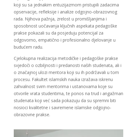
koji su sa jednakim entuzijazmom pristupili zadacima
opservacije, refleksije i analize odgojno-obrazovnog
rada. Njihova pažnja, zrelost u promišljanjima i
sposobnost uočavanja ključnih aspekata pedagoške
prakse pokazali su da posjeduju potencijal za
odgovorno, empatično i profesionalno djelovanje u
budućem radu.
Cjelokupna realizacija metodičke i pedagoške prakse
svjedoči o ozbiljnosti i predanosti naših studenata, ali i
o značajnoj ulozi mentora koji su ih podržavali u tom
procesu. Fakultet islamskih nauka izražava iskrenu
zahvalnost svim mentorima i ustanovama koje su
otvorile vrata studentima, te ponos na trud i angažman
studenata koji već sada pokazuju da su spremni biti
nosioci kvalitetne i savremene islamske odgojno-
obrazovne prakse.