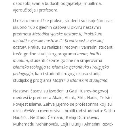
osposobljavanja budućih odgajatelja, muallima,
vjeroučitelja i profesora.
U okviru metodičke prakse, studenti su uspješno izveli
ukupno 160 oglednih časova u okviru nastavnih
predmeta
Metodika vjerske nastave II
,
Praktikum
metodike vjerske nastave II
i
Kreativnost u vjerskoj
nastavi
. Praksu su realizirali redovni i vanredni studenti
treće godine studijskog programa
Imam, hatib i
muallim
, studenti četvrte godine na smjerovima
Islamska teologija
te
Islamska vjeronauka i religijska
pedagogija
, kao i studenti drugog ciklusa studija
studijskog programa
Master u islamskim studijama
.
Nastavni časovi su izvođeni u Gazi Husrev-begovoj
medresi iz predmeta Akaid, Ahlak, Fikh, Hadis, Tefsir i
Povijest islama. Zahvaljujemo se profesorima koji su
uzeli učešće u mentorstvu i pratili rad studenata: Salihu
Haušiću, Nedžadu Ćemanu, Behiji Durmišević,
Muhamedu Mehanoviću, Lejli Fuluriji i Almedini Rizvić-