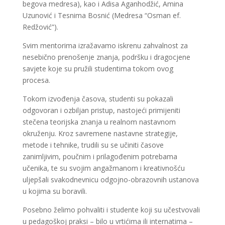
begova medresa), kao i Adisa Aganhodžić, Amina
Uzunović i Tesnima Bosnić (Medresa “Osman ef.
Redžović”).
Svim mentorima izražavamo iskrenu zahvalnost za
nesebično prenošenje znanja, podršku i dragocjene
savjete koje su pružili studentima tokom ovog
procesa.
Tokom izvođenja časova, studenti su pokazali
odgovoran i ozbiljan pristup, nastojeći primijeniti
stečena teorijska znanja u realnom nastavnom
okruženju. Kroz savremene nastavne strategije,
metode i tehnike, trudili su se učiniti časove
zanimljivim, poučnim i prilagođenim potrebama
učenika, te su svojim angažmanom i kreativnošću
uljepšali svakodnevnicu odgojno-obrazovnih ustanova
u kojima su boravili.
Posebno želimo pohvaliti i studente koji su učestvovali
u pedagoškoj praksi – bilo u vrtićima ili internatima –