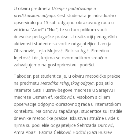
U okviru predmeta
Učenje i podučavanje u
predškolskom odgoju
, šest studenata je individualno
opserviralo po 15 sati odgojno-obrazovnog rada u
vrtićima “Amel” i “Nur”, te su tom prilikom vodili
dnevnike pedagoške prakse. U realizaciji pedagoških
aktivnosti studente su vodile odgajateljice Lamija
Ohranović, Lejla Mujović, Belkisa Agić, Elmedina
Injetović i dr., kojima se ovom prilikom srdačno
zahvaljujemo na gostoprimstvu i podršci.
Također, pet studentica je, u okviru metodičke prakse
na predmetu
Metodika religijskog odgoja
, posjetilo
internate Gazi Husrev-begove medrese u Sarajevu i
medrese Osman ef. Redžović u Visokom s ciljem
opservacije odgojno-obrazovnog rada u internatskom
kontekstu. Na osnovu zapažanja, studentice su izradile
dnevnike metodičke prakse. Iskustva i stručne uvide s
njima su podijelile odgajateljice Šehrizada Durović,
Amra Abaz i Fatima Čeliković-Hodžić (Gazi Husrev-