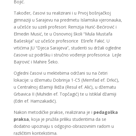
Bojić.
Također, časovi su realizirani i u Prvoj bošnjačkoj
gimnaziji u Sarajevu na predmetu Islamska vjeronauka,
a učešće su uzeli profesori: Remzija Hurić-Bećirović i
Elmedin Musić, te u Osnovnoj školi “Mula Mustafa
Bašeskija” uz učešće profesorice Ešrefe Fakić. U
vrtićima JU “Djeca Sarajeva”, studenti su držali ogledne
časove uz podršku i stručno vođenje profesorica Lejle
Bajrović i Mahire Šeko.
Ogledni časovi u mektebima održani su na četiri
lokacije: u džematu Dobrinja 1-C5 (Memfad ef. Drkić),
u Centralnoj džamiji Ilidža (Resul ef. Alić), u džematu
Grbavica II (Muhidin ef. Topčagić) te u Istiklal džamiji
(Edin ef. Hamzakadić).
Nakon metodičke prakse, realizirana je i
pedagoška
praksa
, koja je pružila priliku studentima da se
dodatno upoznaju s odgojno-obrazovnim radom u
različitim kontekstima.