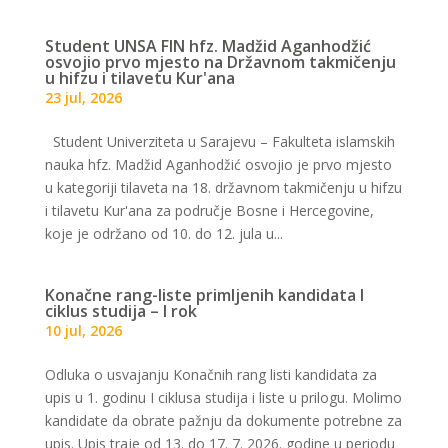
Student UNSA FIN hfz. Madžid Aganhodžić
osvojio prvo mjesto na Državnom takmičenju
u hifzu i tilavetu Kur'ana
23 jul, 2026
Student Univerziteta u Sarajevu – Fakulteta islamskih
nauka hfz. Madžid Aganhodžić osvojio je prvo mjesto
u kategoriji tilaveta na 18. državnom takmičenju u hifzu
i tilavetu Kur'ana za područje Bosne i Hercegovine,
koje je održano od 10. do 12. jula u...
Konačne rang-liste primljenih kandidata I
ciklus studija – I rok
10 jul, 2026
Odluka o usvajanju Konačnih rang listi kandidata za
upis u 1. godinu I ciklusa studija i liste u prilogu. Molimo
kandidate da obrate pažnju da dokumente potrebne za
upis. Upis traje od 13. do 17. 7. 2026. godine u periodu