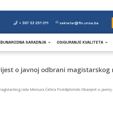
+ 387 33 251 011
sekretar@fin.unsa.ba
ĐUNARODNA SARADNJA
OSIGURANJE KVALITETA
vijest o javnoj odbrani magistarsko
i magistarskog rada Mensura Ćehića Postdiplomski-Obavijest-o-javno