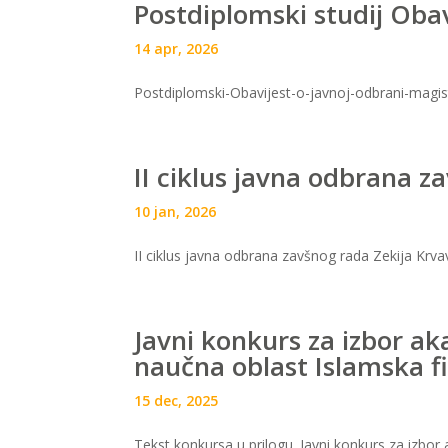
Postdiplomski studij Oba
14 apr, 2026
Postdiplomski-Obavijest-o-javnoj-odbrani-magi
II ciklus javna odbrana z
10 jan, 2026
II ciklus javna odbrana zavšnog rada Zekija Krv
Javni konkurs za izbor a
naučna oblast Islamska fi
15 dec, 2025
Tekst konkursa u prilogu. Javni konkurs za izbo