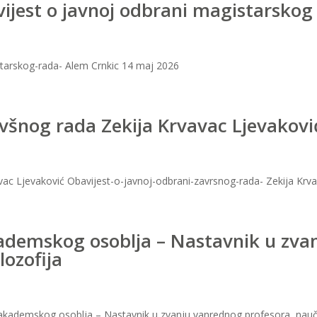
vijest o javnoj odbrani magistarsko
starskog-rada- Alem Crnkic 14 maj 2026
avšnog rada Zekija Krvavac Ljevakovi
avac Ljevaković Obavijest-o-javnoj-odbrani-zavrsnog-rada- Zekija Krv
kademskog osoblja – Nastavnik u zva
lozofija
r akademskog osoblja – Nastavnik u zvanju vanrednog profesora, naučn