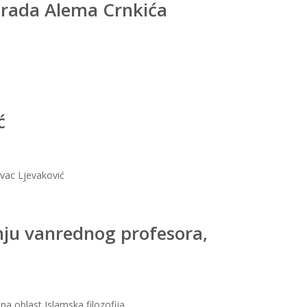
g rada Alema Crnkića
ć
avac Ljevaković
nju vanrednog profesora,
a oblast Islamska filozofija