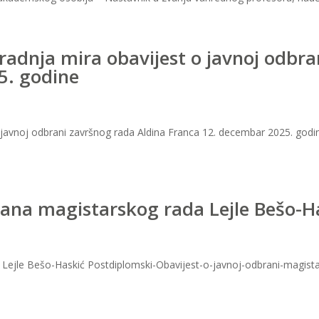
zgradnja mira obavijest o javnoj odbr
5. godine
t o javnoj odbrani završnog rada Aldina Franca 12. decembar 2025. god
rana magistarskog rada Lejle Bešo-H
 Lejle Bešo-Haskić Postdiplomski-Obavijest-o-javnoj-odbrani-magis