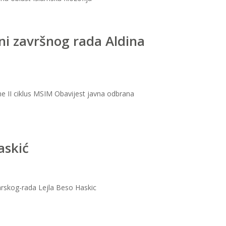
ani završnog rada Aldina
ine II ciklus MSIM Obavijest javna odbrana
askić
tarskog-rada Lejla Beso Haskic