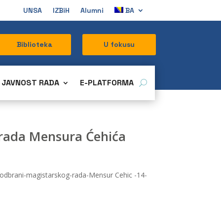
UNSA
IZBiH
Alumni
BA
Biblioteka
U fokusu
JAVNOST RADA
E-PLATFORMA
g rada Mensura Ćehića
j-odbrani-magistarskog-rada-Mensur Cehic -14-