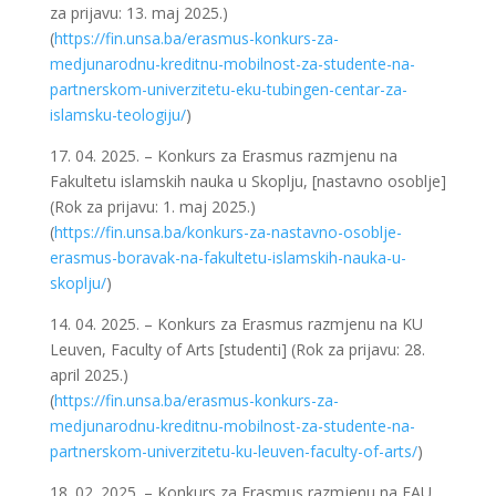
za prijavu: 13. maj 2025.)
(
https://fin.unsa.ba/erasmus-
konkurs-za-
medjunarodnu-
kreditnu-mobilnost-za-
studente-na-
partnerskom-
univerzitetu-eku-tubingen-
centar-za-
islamsku-teologiju/
)
17. 04. 2025. – Konkurs za Erasmus razmjenu na
Fakultetu islamskih nauka u Skoplju, [nastavno osoblje]
(Rok za prijavu: 1. maj 2025.)
(
https://fin.unsa.ba/konkurs-
za-nastavno-osoblje-
erasmus-
boravak-na-fakultetu-
islamskih-nauka-u-
skoplju/
)
14. 04. 2025. – Konkurs za Erasmus razmjenu na KU
Leuven, Faculty of Arts [studenti] (Rok za prijavu: 28.
april 2025.)
(
https://fin.unsa.ba/erasmus-
konkurs-za-
medjunarodnu-
kreditnu-mobilnost-za-
studente-na-
partnerskom-
univerzitetu-ku-leuven-
faculty-of-arts/
)
18. 02. 2025. – Konkurs za Erasmus razmjenu na FAU