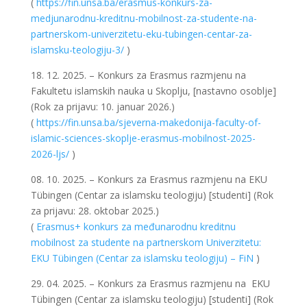
(
https://fin.unsa.ba/erasmus-konkurs-za-
medjunarodnu-kreditnu-mobilnost-za-studente-na-
partnerskom-univerzitetu-eku-tubingen-centar-za-
islamsku-teologiju-3/
)
18. 12. 2025. – Konkurs za Erasmus razmjenu na
Fakultetu islamskih nauka u Skoplju, [nastavno osoblje]
(Rok za prijavu: 10. januar 2026.)
(
https://fin.unsa.ba/sjeverna-makedonija-faculty-of-
islamic-sciences-skoplje-erasmus-mobilnost-2025-
2026-ljs/
)
08. 10. 2025. – Konkurs za Erasmus razmjenu na EKU
Tübingen (Centar za islamsku teologiju) [studenti] (Rok
za prijavu: 28. oktobar 2025.)
(
Erasmus+ konkurs za međunarodnu kreditnu
mobilnost za studente na partnerskom Univerzitetu:
EKU Tübingen (Centar za islamsku teologiju) – FiN
)
29. 04. 2025. – Konkurs za Erasmus razmjenu na EKU
Tübingen (Centar za islamsku teologiju) [studenti] (Rok