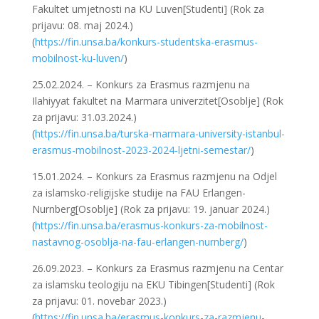
Fakultet umjetnosti na KU Luven[Studenti] (Rok za
prijavu: 08. maj 2024.)
(
https://fin.unsa.ba/konkurs-studentska-erasmus-
mobilnost-ku-luven/
)
25.02.2024. – Konkurs za Erasmus razmjenu na
Ilahiyyat fakultet na Marmara univerzitet[Osoblje] (Rok
za prijavu: 31.03.2024.)
(
https://fin.unsa.ba/turska-marmara-university-istanbul-
erasmus-mobilnost-2023-2024-ljetni-semestar/
)
15.01.2024. – Konkurs za Erasmus razmjenu na Odjel
za islamsko-religijske studije na FAU Erlangen-
Nurnberg[Osoblje] (Rok za prijavu: 19. januar 2024.)
(
https://fin.unsa.ba/erasmus-konkurs-za-mobilnost-
nastavnog-osoblja-na-fau-erlangen-nurnberg/
)
26.09.2023. – Konkurs za Erasmus razmjenu na Centar
za islamsku teologiju na EKU Tibingen[Studenti] (Rok
za prijavu: 01. novebar 2023.)
(
https://fin.unsa.ba/erasmus-konkurs-za-razmjenu-