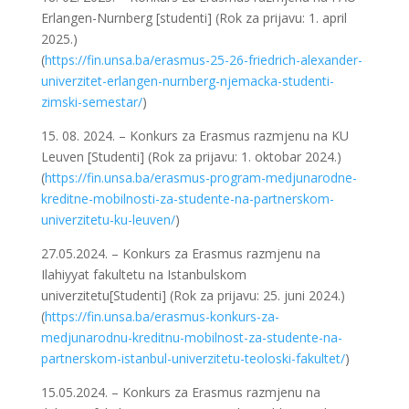
Erlangen-Nurnberg [studenti] (Rok za prijavu: 1. april
2025.)
(
https://fin.unsa.ba/erasmus-
25-26-friedrich-alexander-
univerzitet-erlangen-nurnberg-
njemacka-studenti-
zimski-
semestar/
)
15. 08. 2024. – Konkurs za Erasmus razmjenu na KU
Leuven [Studenti] (Rok za prijavu: 1. oktobar 2024.)
(
https://fin.unsa.ba/erasmus-program-medjunarodne-
kreditne-mobilnosti-za-studente-na-partnerskom-
univerzitetu-ku-leuven/
)
27.05.2024. – Konkurs za Erasmus razmjenu na
Ilahiyyat fakultetu na Istanbulskom
univerzitetu[Studenti] (Rok za prijavu: 25. juni 2024.)
(
https://fin.unsa.ba/erasmus-konkurs-za-
medjunarodnu-kreditnu-mobilnost-za-studente-na-
partnerskom-istanbul-univerzitetu-teoloski-fakultet/
)
15.05.2024. – Konkurs za Erasmus razmjenu na