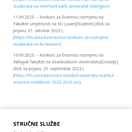
studenata-na-eberhard-karls-universitat-tubingen/
)
11.09.2023. – Konkurs za Erasmus razmjenu na
Fakultet umjetnosti na KU Luven[Studenti] (Rok za
prijavu: 01. oktobar 2023.)
(
https://fin.unsa.ba/erasmus-konkurs-za-razmjenu-
studenata-na-ku-leuven/
)
10.09.2023. – Konkurs za Erasmus razmjenu na
Ilahiyyat fakultet na Istanbulskom univerzitetu[Osoblje]
(Rok za prijavu: 25. septembar 2023.)
(
https://fin.unsa.ba/turska-istanbul-university-istanbul-
erasmus-mobilnost-2023-2024-zs/
)
STRUČNE SLUŽBE