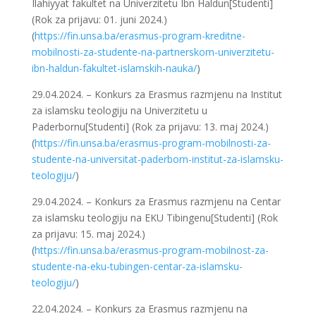
Ilahiyyat fakultet na Univerzitetu Ibn Haldun[Studenti]
(Rok za prijavu: 01. juni 2024.)
(
https://fin.unsa.ba/erasmus-program-kreditne-
mobilnosti-za-studente-na-partnerskom-univerzitetu-
ibn-haldun-fakultet-islamskih-nauka/
)
29.04.2024. – Konkurs za Erasmus razmjenu na Institut
za islamsku teologiju na Univerzitetu u
Paderbornu[Studenti] (Rok za prijavu: 13. maj 2024.)
(
https://fin.unsa.ba/erasmus-program-mobilnosti-za-
studente-na-universitat-paderborn-institut-za-islamsku-
teologiju/
)
29.04.2024. – Konkurs za Erasmus razmjenu na Centar
za islamsku teologiju na EKU Tibingenu[Studenti] (Rok
za prijavu: 15. maj 2024.)
(
https://fin.unsa.ba/erasmus-program-mobilnost-za-
studente-na-eku-tubingen-centar-za-islamsku-
teologiju/
)
22.04.2024. – Konkurs za Erasmus razmjenu na