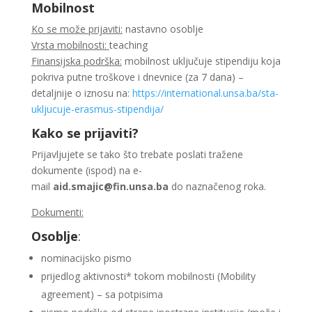
Mobilnost
Ko se može prijaviti:
nastavno osoblje
Vrsta mobilnosti:
teaching
Finansijska podrška:
mobilnost uključuje stipendiju koja
pokriva putne troškove i dnevnice (za 7 dana) –
detaljnije o iznosu na:
https://international.unsa.ba/sta-
ukljucuje-erasmus-stipendija/
Kako se prijaviti?
Prijavljujete se tako što trebate poslati tražene
dokumente (ispod) na e-
mail
aid.smajic@fin.unsa.ba
do naznačenog roka.
Dokumenti:
Osoblje
:
nominacijsko pismo
prijedlog aktivnosti* tokom mobilnosti (Mobility
agreement) – sa potpisima