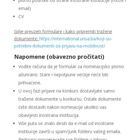
pismo podrške od strane inostrane institucije (može i
email)
CV
Gdje preuzeti formulare i kako pripremiti tražene
dokumente:
https://international.unsa.ba/koji-su-
potrebni-dokumenti-za-prijavu-na-mobilnost/
Napomene (obavezno pročitati)
Vodite računa da je formular za nominacijsko pismo
ažurirano. Stare i nepotpune verzije neće biti
prihvaćene.
U ovoj fazi prijave na konkurs dostavljate samo
tražene dokumente u konkursu. Ostale dokumente
ćete dostaviti nakon nominacije ukoliko vas
obavijesti inostrana institucija.
Više puta se znalo desiti da e-mail od inostrane
institucije završi u spam/junk folderu vašeg emaila.
Redovno provjeravajte sve foldere u inboxu.