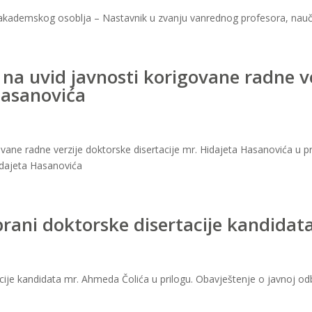
r akademskog osoblja – Nastavnik u zvanju vanrednog profesora, nauč
 na uvid javnosti korigovane radne v
Hasanovića
vane radne verzije doktorske disertacije mr. Hidajeta Hasanovića u pri
idajeta Hasanovića
brani doktorske disertacije kandida
cije kandidata mr. Ahmeda Čolića u prilogu. Obavještenje o javnoj odb