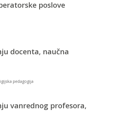
operatorske poslove
nju docenta, naučna
igijska pedagogija
nju vanrednog profesora,