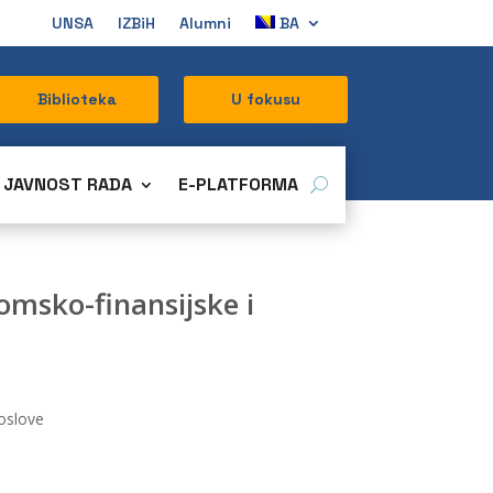
UNSA
IZBiH
Alumni
BA
Biblioteka
U fokusu
JAVNOST RADA
E-PLATFORMA
omsko-finansijske i
poslove