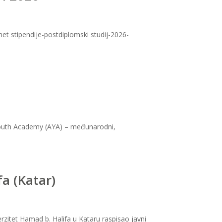
et stipendije-postdiplomski studij-2026-
 Youth Academy (AYA) – međunarodni,
a (Katar)
zitet Hamad b. Halifa u Kataru raspisao javni