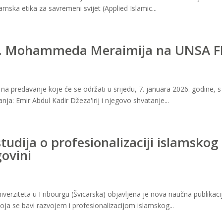
amska etika za savremeni svijet (Applied Islamic...
 E. Mohammeda Meraimija na UNSA F
 na predavanje koje će se održati u srijedu, 7. januara 2026. godine, 
ja: Emir Abdul Kadir Džeza'irij i njegovo shvatanje...
udija o profesionalizaciji islamskog
govini
niverziteta u Fribourgu (Švicarska) objavljena je nova naučna publika
oja se bavi razvojem i profesionalizacijom islamskog...