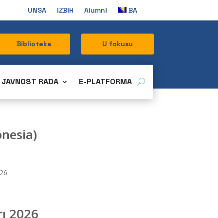
UNSA
IZBiH
Alumni
BA
Biblioteka
U fokusu
JAVNOST RADA
E-PLATFORMA
nesia)
2026
rı 2026