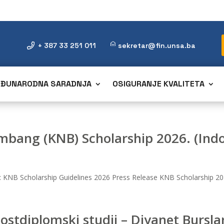
+ 387 33 251 011
sekretar@fin.unsa.ba
ĐUNARODNA SARADNJA
OSIGURANJE KVALITETA
bang (KNB) Scholarship 2026. (Indo
 KNB Scholarship Guidelines 2026 Press Release KNB Scholarship 
ostdiplomski studij – Diyanet Bursla