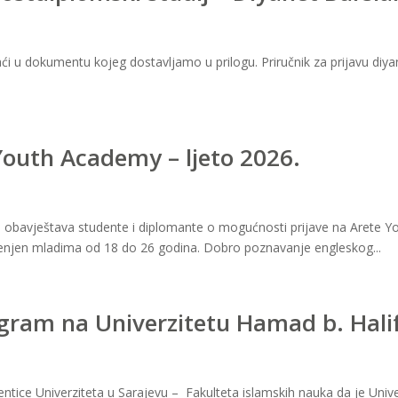
i u dokumentu kojeg dostavljamo u prilogu. Priručnik za prijavu diyan
Youth Academy – ljeto 2026.
uka obavještava studente i diplomante o mogućnosti prijave na Arete
jenjen mladima od 18 do 26 godina. Dobro poznavanje engleskog...
ogram na Univerzitetu Hamad b. Halif
ice Univerziteta u Sarajevu – Fakulteta islamskih nauka da je Univer