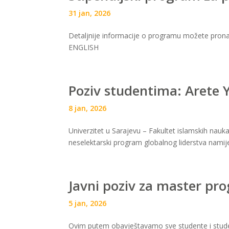
31 jan, 2026
Detaljnije informacije o programu možete pronać
ENGLISH
Poziv studentima: Arete 
8 jan, 2026
Univerzitet u Sarajevu – Fakultet islamskih na
neselektarski program globalnog liderstva nami
Javni poziv za master pr
5 jan, 2026
Ovim putem obavještavamo sve studente i student