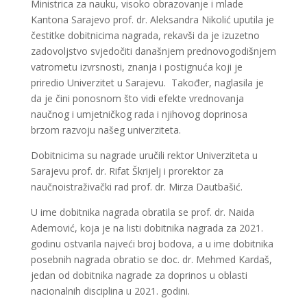
Ministrica za nauku, visoko obrazovanje i mlade
Kantona Sarajevo prof. dr. Aleksandra Nikolić uputila je
čestitke dobitnicima nagrada, rekavši da je izuzetno
zadovoljstvo svjedočiti današnjem prednovogodišnjem
vatrometu izvrsnosti, znanja i postignuća koji je
priredio Univerzitet u Sarajevu. Također, naglasila je
da je čini ponosnom što vidi efekte vrednovanja
naučnog i umjetničkog rada i njihovog doprinosa
brzom razvoju našeg univerziteta.
Dobitnicima su nagrade uručili rektor Univerziteta u
Sarajevu prof. dr. Rifat Škrijelj i prorektor za
naučnoistraživački rad prof. dr. Mirza Dautbašić.
U ime dobitnika nagrada obratila se prof. dr. Naida
Ademović, koja je na listi dobitnika nagrada za 2021.
godinu ostvarila najveći broj bodova, a u ime dobitnika
posebnih nagrada obratio se doc. dr. Mehmed Kardaš,
jedan od dobitnika nagrade za doprinos u oblasti
nacionalnih disciplina u 2021. godini.