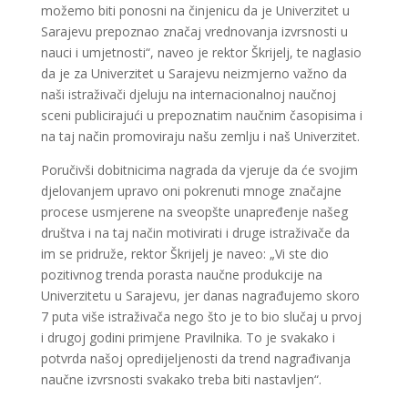
možemo biti ponosni na činjenicu da je Univerzitet u
Sarajevu prepoznao značaj vrednovanja izvrsnosti u
nauci i umjetnosti“, naveo je rektor Škrijelj, te naglasio
da je za Univerzitet u Sarajevu neizmjerno važno da
naši istraživači djeluju na internacionalnoj naučnoj
sceni publicirajući u prepoznatim naučnim časopisima i
na taj način promoviraju našu zemlju i naš Univerzitet.
Poručivši dobitnicima nagrada da vjeruje da će svojim
djelovanjem upravo oni pokrenuti mnoge značajne
procese usmjerene na sveopšte unapređenje našeg
društva i na taj način motivirati i druge istraživače da
im se pridruže, rektor Škrijelj je naveo: „Vi ste dio
pozitivnog trenda porasta naučne produkcije na
Univerzitetu u Sarajevu, jer danas nagrađujemo skoro
7 puta više istraživača nego što je to bio slučaj u prvoj
i drugoj godini primjene Pravilnika. To je svakako i
potvrda našoj opredijeljenosti da trend nagrađivanja
naučne izvrsnosti svakako treba biti nastavljen“.