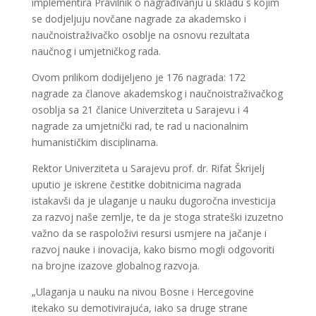
implementira Pravilnik o nagrađivanju u skladu s kojim
se dodjeljuju novčane nagrade za akademsko i
naučnoistraživačko osoblje na osnovu rezultata
naučnog i umjetničkog rada.
Ovom prilikom dodijeljeno je 176 nagrada: 172
nagrade za članove akademskog i naučnoistraživačkog
osoblja sa 21 članice Univerziteta u Sarajevu i 4
nagrade za umjetnički rad, te rad u nacionalnim
humanističkim disciplinama.
Rektor Univerziteta u Sarajevu prof. dr. Rifat Škrijelj
uputio je iskrene čestitke dobitnicima nagrada
istakavši da je ulaganje u nauku dugoročna investicija
za razvoj naše zemlje, te da je stoga strateški izuzetno
važno da se raspoloživi resursi usmjere na jačanje i
razvoj nauke i inovacija, kako bismo mogli odgovoriti
na brojne izazove globalnog razvoja.
„Ulaganja u nauku na nivou Bosne i Hercegovine
itekako su demotivirajuća, iako sa druge strane