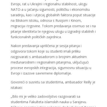
Evropi, rat u Ukrajini i regionalnu stabilnost, ulogu
NATO-a u jačanju sigurnosti, političku i ekonomsku
saradnju, kao i utjecaj globalnih faktora poput situacije
na Bliskom istoku, odnosa s Rusijom i Kinom,
migracija i trgovine. Tokom predavanja osvrnuo se i na
pitanje identiteta te njegovu ulogu u izgradnji stabilnih i
funkcionalnih političkih zajednica.
Nakon predavanja upriličena je sesija pitanja i
odgovora tokom koje su studenti imali priliku
razgovarati s ambasadorom o brojnim aktuelnim
međunarodnim i regionalnim pitanjima, uključujući
procese evropskih integracija, sigurnosnu situaciju u
Evropi i izazove savremene diplomatije.
Govoreći o susretu sa studentima, ambasador Reilly je
istakao:
„Bilo mi je veliko zadovoljstvo razgovarati sa
studentima Fakulteta islamskih nauka u Sarajevu.