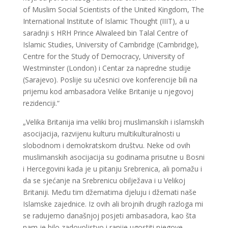
of Muslim Social Scientists of the United Kingdom, The
International Institute of Islamic Thought (IIIT), a u
saradnji s HRH Prince Alwaleed bin Talal Centre of
Islamic Studies, University of Cambridge (Cambridge),
Centre for the Study of Democracy, University of
Westminster (London) i Centar za napredne studije
(Sarajevo). Poslije su učesnici ove konferencije bili na
prijemu kod ambasadora Velike Britanije u njegovoj
rezidenciji.“
„Velika Britanija ima veliki broj muslimanskih i islamskih
asocijacija, razvijenu kulturu multikulturalnosti u
slobodnom i demokratskom društvu. Neke od ovih
muslimanskih asocijacija su godinama prisutne u Bosni
i Hercegovini kada je u pitanju Srebrenica, ali pomažu i
da se sjećanje na Srebrenicu obilježava i u Velikoj
Britaniji. Među tim džematima djeluju i džemati naše
Islamske zajednice. Iz ovih ali brojnih drugih razloga mi
se radujemo današnjoj posjeti ambasadora, kao šta
nam je bilo zadovoljstvo i ranije ugostiti njegove