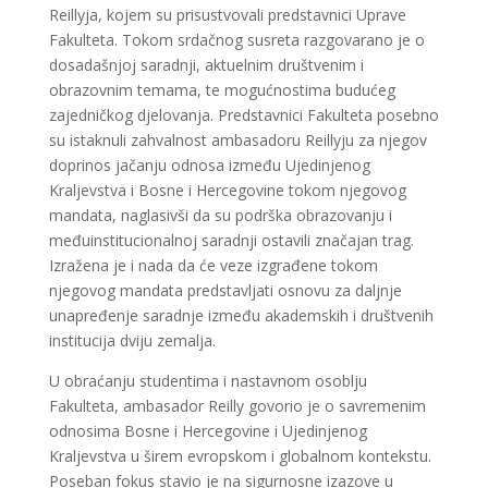
Reillyja, kojem su prisustvovali predstavnici Uprave
Fakulteta. Tokom srdačnog susreta razgovarano je o
dosadašnjoj saradnji, aktuelnim društvenim i
obrazovnim temama, te mogućnostima budućeg
zajedničkog djelovanja. Predstavnici Fakulteta posebno
su istaknuli zahvalnost ambasadoru Reillyju za njegov
doprinos jačanju odnosa između Ujedinjenog
Kraljevstva i Bosne i Hercegovine tokom njegovog
mandata, naglasivši da su podrška obrazovanju i
međuinstitucionalnoj saradnji ostavili značajan trag.
Izražena je i nada da će veze izgrađene tokom
njegovog mandata predstavljati osnovu za daljnje
unapređenje saradnje između akademskih i društvenih
institucija dviju zemalja.
U obraćanju studentima i nastavnom osoblju
Fakulteta, ambasador Reilly govorio je o savremenim
odnosima Bosne i Hercegovine i Ujedinjenog
Kraljevstva u širem evropskom i globalnom kontekstu.
Poseban fokus stavio je na sigurnosne izazove u