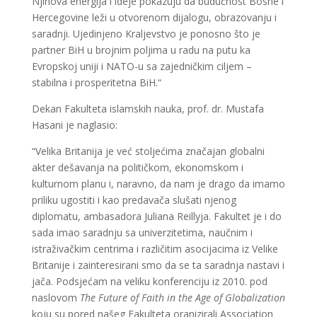
Njihova energija i ideje pokazuju da budućnost Bosne i
Hercegovine leži u otvorenom dijalogu, obrazovanju i
saradnji. Ujedinjeno Kraljevstvo je ponosno što je
partner BiH u brojnim poljima u radu na putu ka
Evropskoj uniji i NATO-u sa zajedničkim ciljem –
stabilna i prosperitetna BiH.“
Dekan Fakulteta islamskih nauka, prof. dr. Mustafa
Hasani je naglasio:
“Velika Britanija je već stoljećima značajan globalni
akter dešavanja na političkom, ekonomskom i
kulturnom planu i, naravno, da nam je drago da imamo
priliku ugostiti i kao predavača slušati njenog
diplomatu, ambasadora Juliana Reillyja. Fakultet je i do
sada imao saradnju sa univerzitetima, naučnim i
istraživačkim centrima i različitim asocijacima iz Velike
Britanije i zainteresirani smo da se ta saradnja nastavi i
jača. Podsjećam na veliku konferenciju iz 2010. pod
naslovom
The Future of Faith in the Age of Globalization
koju su pored našeg Fakulteta oranizirali Association