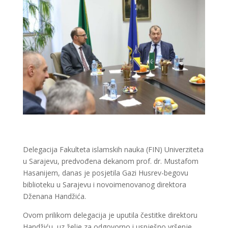
Delegacija Fakulteta islamskih nauka (FIN) Univerziteta
u Sarajevu, predvođena dekanom prof. dr. Mustafom
Hasanijem, danas je posjetila Gazi Husrev-begovu
biblioteku u Sarajevu i novoimenovanog direktora
Dženana Handžića.
Ovom prilikom delegacija je uputila čestitke direktoru
Handžiću, uz želje za odgovorno i uspješno vršenje