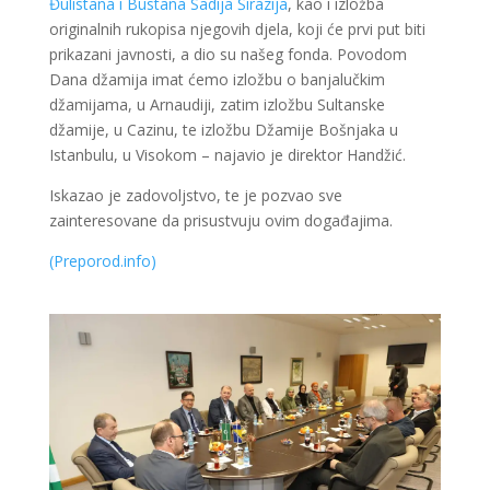
Đulistana i Bustana Sadija Širazija
, kao i izložba
originalnih rukopisa njegovih djela, koji će prvi put biti
prikazani javnosti, a dio su našeg fonda. Povodom
Dana džamija imat ćemo izložbu o banjalučkim
džamijama, u Arnaudiji, zatim izložbu Sultanske
džamije, u Cazinu, te izložbu Džamije Bošnjaka u
Istanbulu, u Visokom – najavio je direktor Handžić.
Iskazao je zadovoljstvo, te je pozvao sve
zainteresovane da prisustvuju ovim događajima.
(Preporod.info)