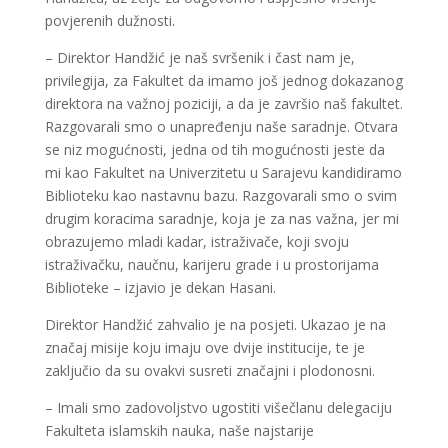
povjerenih dužnosti.
– Direktor Handžić je naš svršenik i čast nam je,
privilegija, za Fakultet da imamo još jednog dokazanog
direktora na važnoj poziciji, a da je završio naš fakultet.
Razgovarali smo o unapređenju naše saradnje. Otvara
se niz mogućnosti, jedna od tih mogućnosti jeste da
mi kao Fakultet na Univerzitetu u Sarajevu kandidiramo
Biblioteku kao nastavnu bazu. Razgovarali smo o svim
drugim koracima saradnje, koja je za nas važna, jer mi
obrazujemo mladi kadar, istraživače, koji svoju
istraživačku, naučnu, karijeru grade i u prostorijama
Biblioteke – izjavio je dekan Hasani.
Direktor Handžić zahvalio je na posjeti. Ukazao je na
značaj misije koju imaju ove dvije institucije, te je
zaključio da su ovakvi susreti značajni i plodonosni.
– Imali smo zadovoljstvo ugostiti višečlanu delegaciju
Fakulteta islamskih nauka, naše najstarije