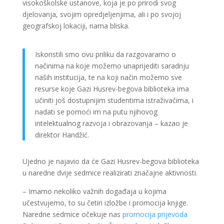
visokoškolske ustanove, koja je po prirodi svog
djelovanja, svojim opredjeljenjima, ali i po svojoj
geografskoj lokaciji, nama bliska.
Iskoristili smo ovu priliku da razgovaramo o
načinima na koje možemo unaprijediti saradnju
naših institucija, te na koji način možemo sve
resurse koje Gazi Husrev-begova biblioteka ima
učiniti još dostupnijim studentima istraživačima, i
nadati se pomoći im na putu njihovog
intelektualnog razvoja i obrazovanja – kazao je
direktor Handžić.
Ujedno je najavio da će Gazi Husrev-begova biblioteka
u naredne dvije sedmice realizirati značajne aktivnosti.
– Imamo nekoliko važnih događaja u kojima
učestvujemo, to su četiri izložbe i promocija knjige.
Naredne sedmice očekuje nas
promocija prijevoda