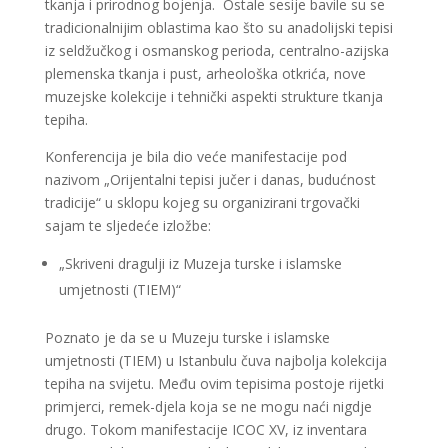
tkanja i prirodnog bojenja. Ostale sesije bavile su se
tradicionalnijim oblastima kao što su anadolijski tepisi
iz seldžučkog i osmanskog perioda, centralno-azijska
plemenska tkanja i pust, arheološka otkrića, nove
muzejske kolekcije i tehnički aspekti strukture tkanja
tepiha.
Konferencija je bila dio veće manifestacije pod
nazivom „Orijentalni tepisi jučer i danas, budućnost
tradicije“ u sklopu kojeg su organizirani trgovački
sajam te sljedeće izložbe:
„Skriveni dragulji iz Muzeja turske i islamske
umjetnosti (TIEM)“
Poznato je da se u Muzeju turske i islamske
umjetnosti (TIEM) u Istanbulu čuva najbolja kolekcija
tepiha na svijetu. Među ovim tepisima postoje rijetki
primjerci, remek-djela koja se ne mogu naći nigdje
drugo. Tokom manifestacije ICOC XV, iz inventara