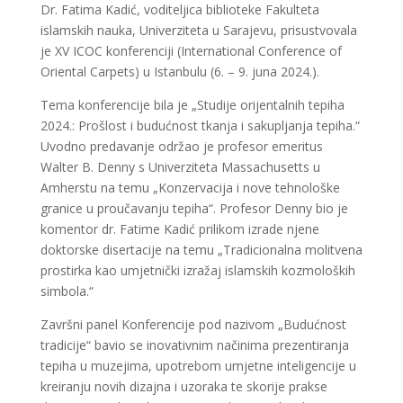
Dr. Fatima Kadić, voditeljica biblioteke Fakulteta
islamskih nauka, Univerziteta u Sarajevu, prisustvovala
je XV ICOC konferenciji (International Conference of
Oriental Carpets) u Istanbulu (6. – 9. juna 2024.).
Tema konferencije bila je „Studije orijentalnih tepiha
2024.: Prošlost i budućnost tkanja i sakupljanja tepiha.“
Uvodno predavanje održao je profesor emeritus
Walter B. Denny s Univerziteta Massachusetts u
Amherstu na temu „Konzervacija i nove tehnološke
granice u proučavanju tepiha“. Profesor Denny bio je
komentor dr. Fatime Kadić prilikom izrade njene
doktorske disertacije na temu „Tradicionalna molitvena
prostirka kao umjetnički izražaj islamskih kozmoloških
simbola.“
Završni panel Konferencije pod nazivom „Budućnost
tradicije“ bavio se inovativnim načinima prezentiranja
tepiha u muzejima, upotrebom umjetne inteligencije u
kreiranju novih dizajna i uzoraka te skorije prakse