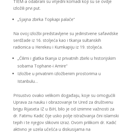
TIEM-a odabrani su vrijedni komadi koji su se ovdje
izložili prvi put.
„Sjajna zbirka Topkapi palače“
Na ovoj izložbi predstavljene su jedinstvene safavidske
serdžade iz 16. stoljeća kao i tkanja sultanskih
radionica u Herekeu i Kumkapiju iz 19. stoljeća.
„Ćilimi i glatka tkanja iz privatnih zbirki u historijskim
sobama Tophane-i Amire“
Izložbe u privatnim izložbenim prostorima u
Istanbulu…
Prisustvo ovako velikom događaju, koje su omogućili
Uprava za nauku i obrazovanje te Ured za društvenu
brigu Rijaseta IZ u BiH, bilo je od iznimne važnosti za
dr. Fatimu Kadić čije usko polje istraživanja čini islamski
tepih i te njegov slikovni izraz. Ovom prilikom dr. Kadić
aktivno je uzela učešća u diskusijama na