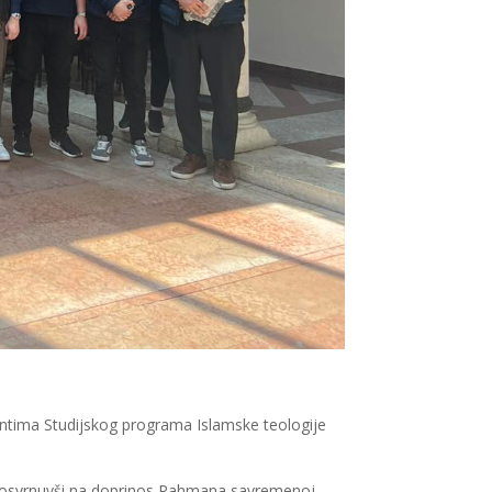
entima Studijskog programa Islamske teologije
 se osvrnuvši na doprinos Rahmana savremenoj