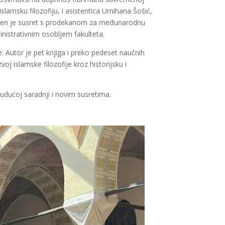
 islamsku filozofiju, i asistentica Umihana Šošić,
priličen je susret s prodekanom za međunarodnu
nistrativnim osobljem fakulteta.
e. Autor je pet knjiga i preko pedeset naučnih
 islamske filozofije kroz historijsku i
udućoj saradnji i novim susretima.