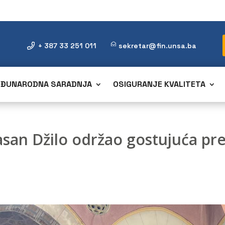
+ 387 33 251 011
sekretar@fin.unsa.ba
ĐUNARODNA SARADNJA
OSIGURANJE KVALITETA
Hasan Džilo održao gostujuća p