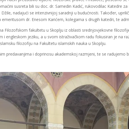
 Domaćini susreta bili su doc. dr. Samedin Kadić, rukovodilac Katedre za
dr. Džile, nadajući se intenzivnijoj saradnji u budućnosti. Također, u
m emeritusom dr. Enesom Karićem, kolegama s drugih katedri, te admi
 na Filozofskom fakultetu u Skoplju iz oblasti srednjovjekovne filozofij
engleskom jeziku, a u svom istraživačkom radu fokusiran je na razvoj
slamsku filozofiju na Fakultetu islamskih nauka u Skoplju.
ivnim predavanjima i doprinosu akademskoj razmjeni, te se radujemo b