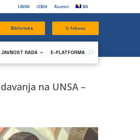
UNSA
IZBiH
Alumni
BA
Biblioteka
U fokusu
JAVNOST RADA
E-PLATFORMA
redavanja na UNSA –