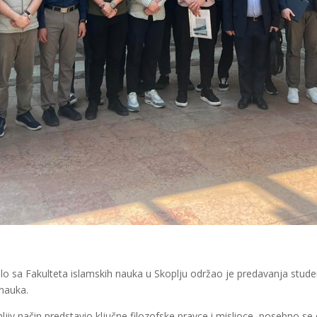
lo sa Fakulteta islamskih nauka u Skoplju održao je predavanja stud
 nauka.
imljiv način predstavio ključne filozofske pravce i mislioce, posebno