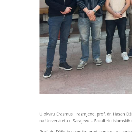
U okviru Erasmus+ razmjene, prof. dr. Hasan Dži
na Univerzitetu u Sarajevu – Fakultetu islamskih
Prof. dr. Džilo je u svojim predavanjima na zan