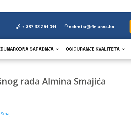
+ 387 33 251 011
sekretar@fin.unsa.ba
ĐUNARODNA SARADNJA
OSIGURANJE KVALITETA
ršnog rada Almina Smajića
 Smajic