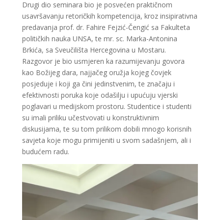
Drugi dio seminara bio je posvećen praktičnom
usavršavanju retoričkih kompetencija, kroz insipirativna
predavanja prof. dr. Fahire Fejzić-Čengić sa Fakulteta
političkih nauka UNSA, te mr. sc. Marka-Antonina
Brkića, sa Sveučilišta Hercegovina u Mostaru.
Razgovor je bio usmjeren ka razumijevanju govora
kao Božijeg dara, najjačeg oružja kojeg čovjek
posjeduje i koji ga čini jedinstvenim, te značaju i
efektivnosti poruka koje odašilju i upućuju vjerski
poglavari u medijskom prostoru. Studentice i studenti
su imali priliku učestvovati u konstruktivnim
diskusijama, te su tom prilikom dobili mnogo korisnih
savjeta koje mogu primijeniti u svom sadašnjem, ali i
budućem radu.