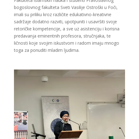
Fakulteta islamskih nauka i studenti Pravoslavnog
bogoslovnog fakulteta Sveti Vasilije Ostroški u Foči,
imali su priliku kroz različite edukativno-kreativne
sadržaje dodatno razviti, upotpuniti i usavršiti svoje
retoričke kompetencije, a sve uz asistenciju i korisna
predavanja eminentnih profesora, stručnjaka, te
ličnosti koje svojim iskustvom i radom imaju mnogo
toga za ponuditi mladim ljudima.