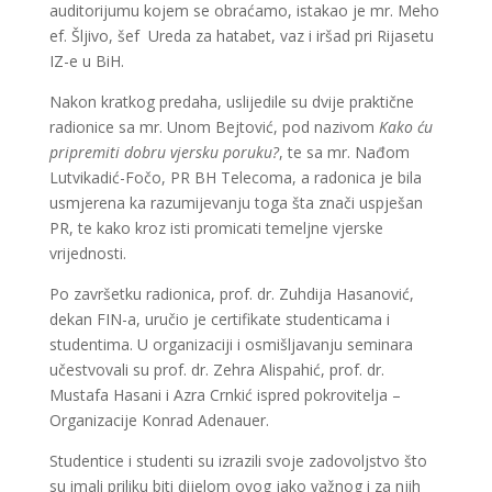
auditorijumu kojem se obraćamo, istakao je mr. Meho
ef. Šljivo, šef Ureda za hatabet, vaz i iršad pri Rijasetu
IZ-e u BiH.
Nakon kratkog predaha, uslijedile su dvije praktične
radionice sa mr. Unom Bejtović, pod nazivom
Kako ću
pripremiti dobru vjersku poruku?
, te sa mr. Nađom
Lutvikadić-Fočo, PR BH Telecoma, a radonica je bila
usmjerena ka razumijevanju toga šta znači uspješan
PR, te kako kroz isti promicati temeljne vjerske
vrijednosti.
Po završetku radionica, prof. dr. Zuhdija Hasanović,
dekan FIN-a, uručio je certifikate studenticama i
studentima. U organizaciji i osmišljavanju seminara
učestvovali su prof. dr. Zehra Alispahić, prof. dr.
Mustafa Hasani i Azra Crnkić ispred pokrovitelja –
Organizacije Konrad Adenauer.
Studentice i studenti su izrazili svoje zadovoljstvo što
su imali priliku biti dijelom ovog jako važnog i za njih