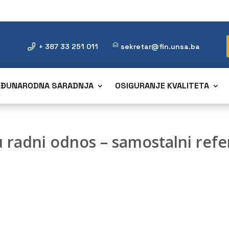
+ 387 33 251 011
sekretar@fin.unsa.ba
ĐUNARODNA SARADNJA
OSIGURANJE KVALITETA
 u radni odnos – samostalni ref