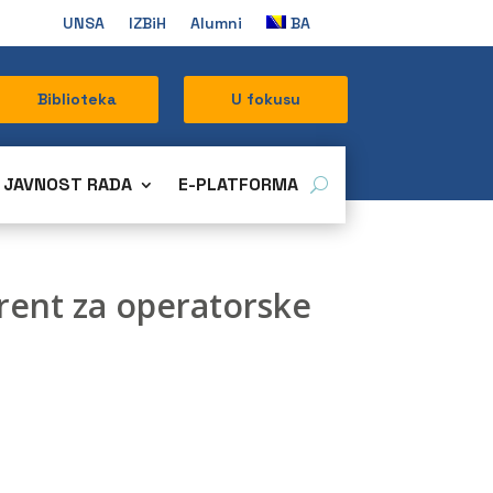
UNSA
IZBiH
Alumni
BA
Biblioteka
U fokusu
JAVNOST RADA
E-PLATFORMA
erent za operatorske