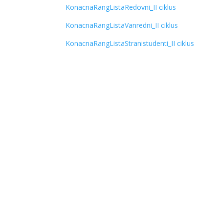
KonacnaRangListaRedovni_II ciklus
KonacnaRangListaVanredni_II ciklus
KonacnaRangListaStranistudenti_II ciklus