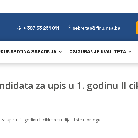
+ 387 33 251 011
sekretar@fin.unsa.ba
ĐUNARODNA SARADNJA
OSIGURANJE KVALITETA
didata za upis u 1. godinu II ci
 upis u 1. godinu II ciklusa studija i liste u prilogu.