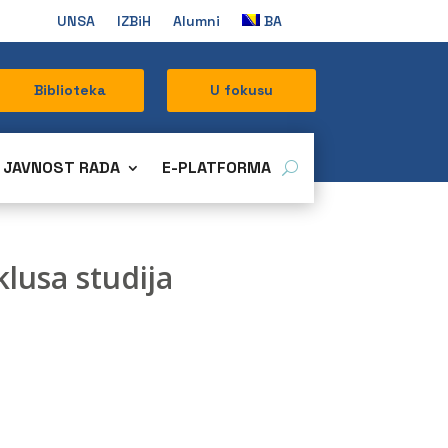
UNSA
IZBiH
Alumni
BA
Biblioteka
U fokusu
JAVNOST RADA
E-PLATFORMA
klusa studija