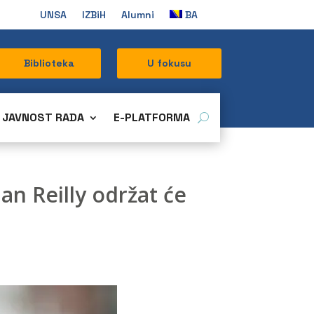
UNSA
IZBiH
Alumni
BA
Biblioteka
U fokusu
JAVNOST RADA
E-PLATFORMA
an Reilly održat će