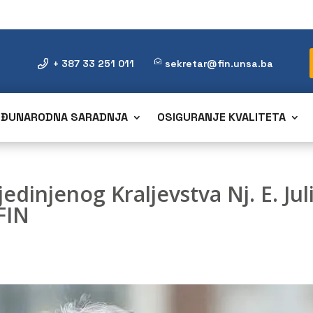
+ 387 33 251 011
sekretar@fin.unsa.ba
ĐUNARODNA SARADNJA
OSIGURANJE KVALITETA
dinjenog Kraljevstva Nj. E. Juli
FIN