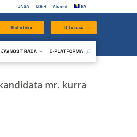
UNSA
IZBiH
Alumni
BA
Biblioteka
U fokusu
JAVNOST RADA
E-PLATFORMA
 kandidata mr. kurra