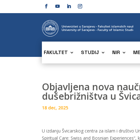
FAKULTET
STUDIJ
NIR
ME
Objavljena nova naučn
dušebrižništva u Švica
18 dec, 2025
U izdanju Švicarskog centra za islam i društvo U
Spiritual Care: Swiss and Bosnian Experiences“, 