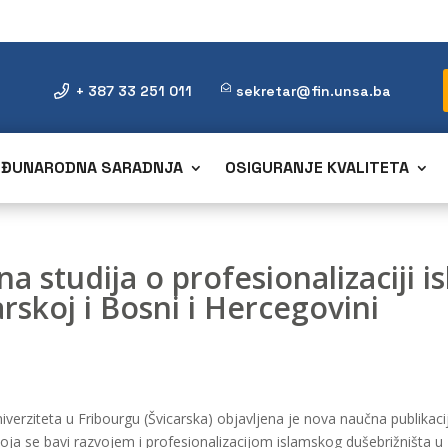
+ 387 33 251 011
sekretar@fin.unsa.ba
ĐUNARODNA SARADNJA
OSIGURANJE KVALITETA
a studija o profesionalizaciji 
rskoj i Bosni i Hercegovini
niverziteta u Fribourgu (Švicarska) objavljena je nova naučna publika
koja se bavi razvojem i profesionalizacijom islamskog dušebrižništa u