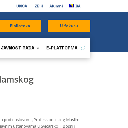
UNSA
IZBiH
Alumni
BA
Biblioteka
U fokusu
JAVNOST RADA
E-PLATFORMA
islamskog
cija pod naslovom „Professionalising Muslim
 javnim ustanovama u Švicarskoj i Bosni i