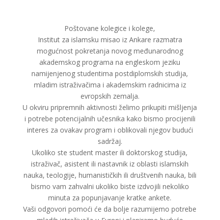
Poštovane kolegice i kolege,
Institut za islamsku misao iz Ankare razmatra
mogućnost pokretanja novog međunarodnog
akademskog programa na engleskom jeziku
namijenjenog studentima postdiplomskih studija,
mladim istraživačima i akademskim radnicima iz
evropskih zemalja.
U okviru pripremnih aktivnosti želimo prikupiti mišljenja
i potrebe potencijalnih učesnika kako bismo procijenili
interes za ovakav program i oblikovali njegov budući
sadržaj.
Ukoliko ste student master ili doktorskog studija,
istraživač, asistent ili nastavnik iz oblasti islamskih
nauka, teologije, humanističkih ili društvenih nauka, bili
bismo vam zahvalni ukoliko biste izdvojili nekoliko
minuta za popunjavanje kratke ankete.
Vaši odgovori pomoći će da bolje razumijemo potrebe