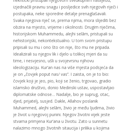
nekritički pristupali njegovom sveukupnim naslijeđu,
izjednačili pravnu snagu i posljedice svih njegovih riječi i
postupaka, neke sporedne detalje prenaglašavali.
Svaka njegova riječ se, prema njima, mora slijediti bez
obzira na mjesto, vrijeme i okolnosti. Drugim riječima,
historijskom Muhammedu, alejhi selām, pristupali su
nehistorijski, nekontekstualno. U tom svom pristupu
pripisali su mu i ono što on nije, što mu ne pripada.
Idealizirali su njegov lik i djelo u tolikoj mjeri da su
time, i nesvjesno, ušli u svojevrsnu njihovu
ideologizaciju. Kur’an nas na više mjesta podsjeća da
je on „čovjek poput nas/ vas’’. I zaista, on je to bio:
čovjek koji je jeo, pio, koji se ženio, trgovao, gradio
islamsko društvo, donio Medinski ustav, uspostavljao
diplomatske odnose… Nadalje, bio je suprug, otac,
djed, prijatelj, susjed. Dakle, Allahov poslanik
Muhammed, alejhi selām, živio je među ljudima, živio
je život u njegovoj punini. Njegov životni vijek jeste
stvarna primjena Kur’ana u životu. Zato u sunnetu
nalazimo mnogo životnih sitaucija i prilika u kojima