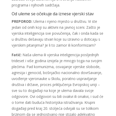
programa i njihovih sadržaja.
Od uleme se očekuje da iznese vjerski stav
PREPOROD:
Ulema i njeno mjesto u društvu. Vi ste
jedan od onih koji su aktivni na javnoj sceni. Zašto je
vjerska inteligencija sve povučenija, čak i onda kada se
u društvu dešavaju stvari koje su izravno u doticaju s
vjerskim pitanjima? Je li to zamor ili konformizam?
Fatić:
Naša ulema ili vjerska inteligencija posljednjih
trideset i više godina iznijela je mnogo toga na svojim
plećima. Pad komunizma, osvajanje vjerske slobode,
agresija i genocid, bošnjačko nacionalno dovršavanje,
uvođenje vjeronauke u školu, poratno uspravljanje
društva i države, proces priključenja Evropskoj uniji –
sve su to događaji na koje je ulema davala svoje
odgovore. Ovi odgovori su bili ovakvi ili onakvi, i sud će
o tome dati buduća historijska istraživanja. Krupni
događaji pred kraj 20. stoljeća odvijali su se tolikom
brzinom da se jednostvano nije stizalo adekvatno