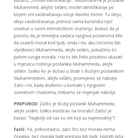
kazano, „model identifikacije“. Muslimanima je poslanik
Muhammed, alejhis selām, model identifikacije po
kojem oni saobražavaju svoje vlastite živote. Tu ideju,
ideju saobražavanja, prenosi sama kur’anska riječ
usvetun u svom etimološkom značenju. Budući da je
poručio da je temeljna zadaća njegova poslanstva bila
da usavrši moral kod ljudi, onda i mi, ako hoćemo biti
sljedbenici Muhammeda, alejhi selām, pokažimo to
putem svoga morala. I na to bih želio posebno ukazati
u mjesecu rođenja poslanika Muhammeda, alejhi
selām. Svako ko je došao u dodir s Božijim poslanikom
Muhammedom, alejhi selām, promijenio se nabolje.
Zato i mi, kada dođemo u kontakt s njegovim
sunnetom i hadisima, trebamo se mijenjati nabolje.
PREPOROD:
Zašto je Božiji poslanik Muhammeda,
alejhi selām, toliko insistirao na moralu? Zašto je
kazao: “Najbolji od vas su oni koji su najmoralniji“?.
Fatić:
Pa, jednostavno, zato što bez morala nema
čovjeka, bez morala ljudi prestaju biti ljudi. Hazreti Aiša