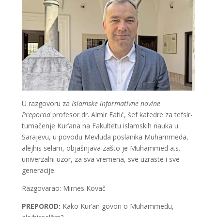
U razgovoru za
Islamske informativne novine
Preporod
profesor dr. Almir Fatić, šef katedre za tefsir-
tumačenje Kur’ana na Fakultetu islamskih nauka u
Sarajevu, u povodu Mevluda poslanika Muhammeda,
alejhis selām, objašnjava zašto je Muhammed a.s.
univerzalni uzor, za sva vremena, sve uzraste i sve
generacije.
Razgovarao: Mirnes Kovač
PREPOROD:
Kako Kur’an govori o Muhammedu,