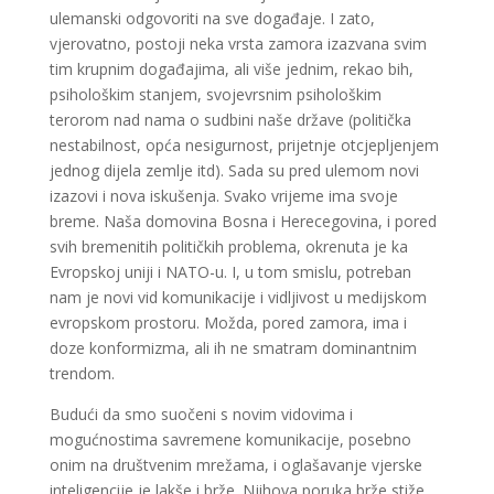
ulemanski odgovoriti na sve događaje. I zato,
vjerovatno, postoji neka vrsta zamora izazvana svim
tim krupnim događajima, ali više jednim, rekao bih,
psihološkim stanjem, svojevrsnim psihološkim
terorom nad nama o sudbini naše države (politička
nestabilnost, opća nesigurnost, prijetnje otcjepljenjem
jednog dijela zemlje itd). Sada su pred ulemom novi
izazovi i nova iskušenja. Svako vrijeme ima svoje
breme. Naša domovina Bosna i Herecegovina, i pored
svih bremenitih političkih problema, okrenuta je ka
Evropskoj uniji i NATO-u. I, u tom smislu, potreban
nam je novi vid komunikacije i vidljivost u medijskom
evropskom prostoru. Možda, pored zamora, ima i
doze konformizma, ali ih ne smatram dominantnim
trendom.
Budući da smo suočeni s novim vidovima i
mogućnostima savremene komunikacije, posebno
onim na društvenim mrežama, i oglašavanje vjerske
inteligencije je lakše i brže. Njihova poruka brže stiže