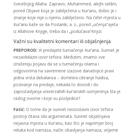
Svevišnjeg Allaha. Zapravo, Muhammed, alejhi selām,
pored Objave koja je zabilježena u Kur’anu, dobio je i
znanje koje nije u njemu zabilježeno. Na četiri mjesta u
Kur’anu kaže se da Poslanik, a. s., pored „učenja“ajeta
iz Allahove Knjige, treba da i „podučava“Knjizi.
Važni su kvalitetni komentari ili objašnjenja
PREPOROD:
Vi predajete tumačenje Kur’ana. Sunnet je
nezaobilazni izvor tefsira. Međutim, imamo sve
izraženiju pojavu da se u tumačenju islama i
odgovorima na savremene izazove današnjice pravi
jedna vrsta debalansa – dominira citiranje hadisa,
pozivanje na predaje, nekada to dovodi i do
zapostavljanja univerzalnih kur’anskih usmjerenja šta je
razlog ovome i koje su posljedice?
Fatić:
O tome da je sunnet neizostavni izvor tefsira
postoji čitava sila argumenata. Sunnet objašnjava
nejasna mjesta u Kur’anu, kao što je naprimjer broj
rekata kod namaza, način obavljanja namaza, vrijeme