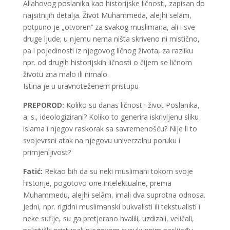
Allahovog poslanika kao historijske ličnosti, zapisan do
najsitnijih detalja. Život Muhammeda, alejhi selām,
potpuno je „otvoren’’ za svakog muslimana, ali i sve
druge ljude; u njemu nema ništa skriveno ni mistično,
pa i pojedinosti iz njegovog ličnog života, za razliku
npr. od drugih historijskih ličnosti o čijem se ličnom
životu zna malo ili nimalo.
Istina je u uravnoteženem pristupu
PREPOROD:
Koliko su danas ličnost i život Poslanika,
a. s., ideologizirani? Koliko to generira iskrivljenu sliku
islama i njegov raskorak sa savremenošću? Nije li to
svojevrsni atak na njegovu univerzalnu poruku i
primjenljivost?
Fatić:
Rekao bih da su neki muslimani tokom svoje
historije, pogotovo one intelektualne, prema
Muhammedu, alejhi selām, imali dva suprotna odnosa.
Jedni, npr. rigidni muslimanski bukvalisti ili tekstualisti i
neke sufije, su ga pretjerano hvalili, uzdizali, veličali,