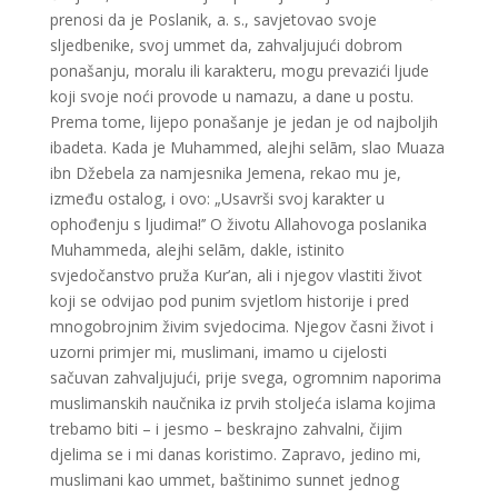
prenosi da je Poslanik, a. s., savjetovao svoje
sljedbenike, svoj ummet da, zahvaljujući dobrom
ponašanju, moralu ili karakteru, mogu prevazići ljude
koji svoje noći provode u namazu, a dane u postu.
Prema tome, lijepo ponašanje je jedan je od najboljih
ibadeta. Kada je Muhammed, alejhi selām, slao Muaza
ibn Džebela za namjesnika Jemena, rekao mu je,
između ostalog, i ovo: „Usavrši svoj karakter u
ophođenju s ljudima!’’ O životu Allahovoga poslanika
Muhammeda, alejhi selām, dakle, istinito
svjedočanstvo pruža Kur’an, ali i njegov vlastiti život
koji se odvijao pod punim svjetlom historije i pred
mnogobrojnim živim svjedocima. Njegov časni život i
uzorni primjer mi, muslimani, imamo u cijelosti
sačuvan zahvaljujući, prije svega, ogromnim naporima
muslimanskih naučnika iz prvih stoljeća islama kojima
trebamo biti – i jesmo – beskrajno zahvalni, čijim
djelima se i mi danas koristimo. Zapravo, jedino mi,
muslimani kao ummet, baštinimo sunnet jednog