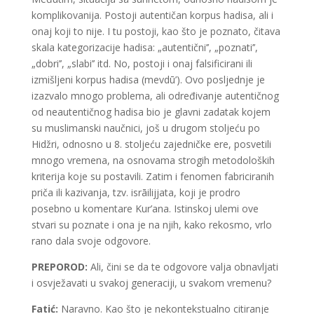
komplikovanija. Postoji autentičan korpus hadisa, ali i
onaj koji to nije. I tu postoji, kao što je poznato, čitava
skala kategorizacije hadisa: „autentični’’, „poznati’’,
„dobri’’, „slabi’’ itd. No, postoji i onaj falsificirani ili
izmišljeni korpus hadisa (mevdū’). Ovo posljednje je
izazvalo mnogo problema, ali određivanje autentičnog
od neautentičnog hadisa bio je glavni zadatak kojem
su muslimanski naučnici, još u drugom stoljeću po
Hidžri, odnosno u 8. stoljeću zajedničke ere, posvetili
mnogo vremena, na osnovama strogih metodoloških
kriterija koje su postavili. Zatim i fenomen fabriciranih
priča ili kazivanja, tzv. isrāilijjata, koji je prodro
posebno u komentare Kur’ana. Istinskoj ulemi ove
stvari su poznate i ona je na njih, kako rekosmo, vrlo
rano dala svoje odgovore.
PREPOROD:
Ali, čini se da te odgovore valja obnavljati
i osvježavati u svakoj generaciji, u svakom vremenu?
Fatić:
Naravno. Kao što je nekontekstualno citiranje