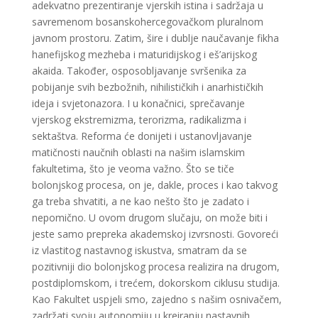
adekvatno prezentiranje vjerskih istina i sadržaja u
savremenom bosanskohercegovačkom pluralnom
javnom prostoru. Zatim, šire i dublje naučavanje fikha
hanefijskog mezheba i maturidijskog i eš’arijskog
akaida. Također, osposobljavanje svršenika za
pobijanje svih bezbožnih, nihilističkih i anarhističkih
ideja i svjetonazora. I u konačnici, sprečavanje
vjerskog ekstremizma, terorizma, radikalizma i
sektaštva. Reforma će donijeti i ustanovljavanje
matičnosti naučnih oblasti na našim islamskim
fakultetima, što je veoma važno. Što se tiče
bolonjskog procesa, on je, dakle, proces i kao takvog
ga treba shvatiti, a ne kao nešto što je zadato i
nepomično. U ovom drugom slučaju, on može biti i
jeste samo prepreka akademskoj izvrsnosti. Govoreći
iz vlastitog nastavnog iskustva, smatram da se
pozitivniji dio bolonjskog procesa realizira na drugom,
postdiplomskom, i trećem, dokorskom ciklusu studija.
Kao Fakultet uspjeli smo, zajedno s našim osnivačem,
zadržati svoju autonomiju u kreiranju nastavnih