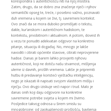
korespondira s autentičnošću niti na njoj insistira.
Zatim, drugo, da se dobro zna značenje riječi i njihov
semantički opseg te, treće, i posebno važno, poznavati
duh vremena u kojem se živi, tj. savremeni kontekst.
Ovo znači da se mora duboko promišljati o tekstu,
dakle, kur’anskom i autentičnom hadiskom, te
kontekstu, prvobitnom i aktualnom. A potom, dovest ih
u vezu te ponuditi adekvatan odgovor na konkretno
pitanje, situaciju ili događaj. No, mnogo je lakše
navoditi i citirati općenite stavove, citirati neprovjerene
hadise. Danas je barem lahko provjeriti njihovu
autentičnost, koji ne dotiču našu stvarnost, mišljenja
uleme iz davnih, prošlih vremena. Lakše je pripremiti
hutbu ili predavanje koristeći vještačku inteligenciju,
nego je iskazati ili napisati svojom vlastitom mišlju i
riječju. Ovo drugo iziskuje veći napor i trud. Malo je
danas onih koji daju odgovore na konkretne
savremene potrebe svijeta u kojem mi živimo.
Posljedice takvog odnosa u širem smislu su
mnogobrojne: od zaokupljenosti prošlošću, bavljenja