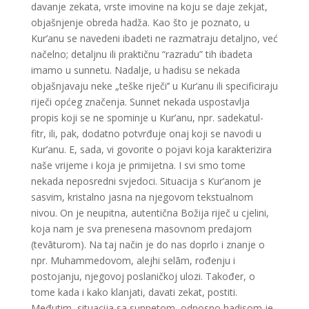
davanje zekata, vrste imovine na koju se daje zekjat,
objašnjenje obreda hadža. Kao što je poznato, u
Kur’anu se navedeni ibadeti ne razmatraju detaljno, već
načelno; detaljnu ili praktičnu “razradu” tih ibadeta
imamo u sunnetu. Nadalje, u hadisu se nekada
objašnjavaju neke „teške riječi’’ u Kur’anu ili specificiraju
riječi općeg značenja. Sunnet nekada uspostavlja
propis koji se ne spominje u Kur’anu, npr. sadekatul-
fitr, ili, pak, dodatno potvrđuje onaj koji se navodi u
Kur’anu. E, sada, vi govorite o pojavi koja karakterizira
naše vrijeme i koja je primijetna. I svi smo tome
nekada neposredni svjedoci. Situacija s Kur’anom je
sasvim, kristalno jasna na njegovom tekstualnom
nivou. On je neupitna, autentična Božija riječ u cjelini,
koja nam je sva prenesena masovnom predajom
(tevāturom). Na taj način je do nas doprlo i znanje o
npr. Muhammedovom, alejhi selām, rođenju i
postojanju, njegovoj poslaničkoj ulozi. Također, o
tome kada i kako klanjati, davati zekat, postiti.
Međutim, situacija sa sunnetom, odnosno hadisom je