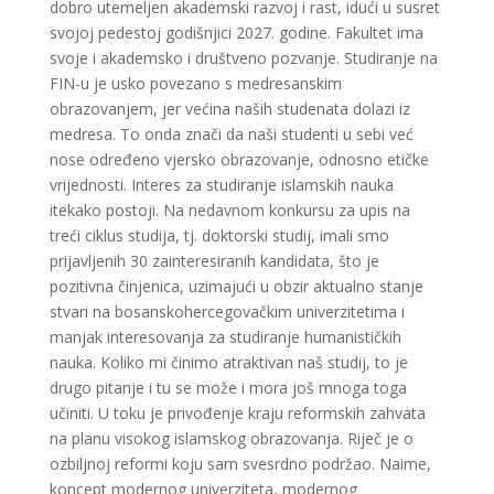
dobro utemeljen akademski razvoj i rast, idući u susret
svojoj pedestoj godišnjici 2027. godine. Fakultet ima
svoje i akademsko i društveno pozvanje. Studiranje na
FIN-u je usko povezano s medresanskim
obrazovanjem, jer većina naših studenata dolazi iz
medresa. To onda znači da naši studenti u sebi već
nose određeno vjersko obrazovanje, odnosno etičke
vrijednosti. Interes za studiranje islamskih nauka
itekako postoji. Na nedavnom konkursu za upis na
treći ciklus studija, tj. doktorski studij, imali smo
prijavljenih 30 zainteresiranih kandidata, što je
pozitivna činjenica, uzimajući u obzir aktualno stanje
stvari na bosanskohercegovačkim univerzitetima i
manjak interesovanja za studiranje humanističkih
nauka. Koliko mi činimo atraktivan naš studij, to je
drugo pitanje i tu se može i mora još mnoga toga
učiniti. U toku je privođenje kraju reformskih zahvata
na planu visokog islamskog obrazovanja. Riječ je o
ozbiljnoj reformi koju sam svesrdno podržao. Naime,
koncept modernog univerziteta, modernog