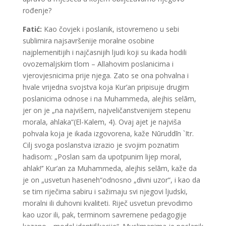
rođenje?
Fatić:
Kao čovjek i poslanik, istovremeno u sebi
sublimira najsavršenije moralne osobine
najplemenitijih i najčasnijih ljudi koji su ikada hodili
ovozemaljskim tlom – Allahovim poslanicima i
vjerovjesnicima prije njega. Zato se ona pohvalna i
hvale vrijedna svojstva koja Kur’an pripisuje drugim
poslanicima odnose i na Muhammeda, alejhis selām,
jer on je „na najvišem, najveličanstvenijem stepenu
morala, ahlaka“(El-Kalem, 4). Ovaj ajet je najviša
pohvala koja je ikada izgovorena, kaže Nūruddīn `Itr.
Cilj svoga poslanstva izrazio je svojim poznatim
hadisom: „Poslan sam da upotpunim lijep moral,
ahlak!’’ Kur’an za Muhammeda, alejhis selām, kaže da
je on „usvetun haseneh“odnosno „divni uzor“, i kao da
se tim riječima sabiru i sažimaju svi njegovi ljudski,
moralni ili duhovni kvaliteti. Riječ usvetun prevodimo
kao uzor ili, pak, terminom savremene pedagogije