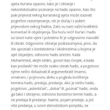
ajeta Kur’ana opasno, tako je i citiranje i
nekontekstualno pozivanje na hadis opasno. Kao što
puki prijevod nekog kur’anskog ajeta može izazvati
pogrešno razumijevanje, isti je slučaj i s pukim
prijevodom nekog hadisa. Zato su nam važni kvalitetni
komentari ili objašnjenja. Šta hoću reći? Kur’an i hadis
su izvori naše vjere i potrebno ih je odgovorno navoditi
ili citirati. Odgovorno citiranje podrazumijeva, prvo, da
ste upoznati s kontekstima i okolnostima u kojima je
ajet objavljen, odnosno hadis izrečen. Kada
Muhammed, alejhi selām, govori kao čovjek, a kada
kao poslanik? Ne može svako citirati hadis, a pogotovo
njime nešto dokazivati ili argumentirati! Imamo,
smatram, i pojmovnu zbrku u pogledu korištenja
termina hadis, predaja, predanje. Ako je nešto hadis,
pogotovo „autentičan’’, „dobar’’ ili „poznat’’ hadis, onda
ga tako i citirajmo, odnosno koristimo termin hadis, a
ne predaja ili predanje. Naime, pojam predaje, a još
više predanja, u svom etimološkom porijeklu, ne