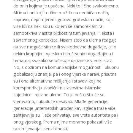
do onih kojima je upućena. Neki to i čine svakodnevno.
Ali ima i oni koji to čine možda na neobičan način,
zapravo, neprimjeren i gotovo groteskan način, koji
više liči na neki šou u kojem se samoreklamira i
samootkriva vlastita plitkost razumijevanja i Teksta i
savremenog konteksta. Nisam zato da ulema reaguje
na sve moguće sitnice ili svakodnevne događaje, ali o
nekim krupnijim, vjerskim i društvenim događajima i
temama, svakako se očekuje da iznese vjerski stav.
No, s obzirom na komunikacijske mogućnosti i ukupnu
globalizaciju znanja, pa i onog vjerske naravi, prisutna
su i ona alternativna mišljenja i stavovi koji ne
korespondiraju zvaničnim stavovima Islamske
zajednice i njezine uleme. To je nešto što će se,
vjerovatno, i ubuduće dešavati. Mlađe generacije,
generacije „internetskih urođenika’’, izgleda traže više,
zahtjevnije su. Teže prihvataju sve vrste autoriteta pa i
onog vjerskog. Prema njima moramo pokazati više
razumijevanja i senzibilnosti.