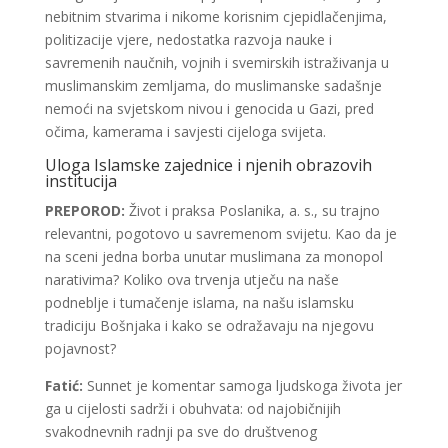
nebitnim stvarima i nikome korisnim cjepidlačenjima,
politizacije vjere, nedostatka razvoja nauke i
savremenih naučnih, vojnih i svemirskih istraživanja u
muslimanskim zemljama, do muslimanske sadašnje
nemoći na svjetskom nivou i genocida u Gazi, pred
očima, kamerama i savjesti cijeloga svijeta.
Uloga Islamske zajednice i njenih obrazovih
institucija
PREPOROD:
Život i praksa Poslanika, a. s., su trajno
relevantni, pogotovo u savremenom svijetu. Kao da je
na sceni jedna borba unutar muslimana za monopol
narativima? Koliko ova trvenja utječu na naše
podneblje i tumačenje islama, na našu islamsku
tradiciju Bošnjaka i kako se odražavaju na njegovu
pojavnost?
Fatić:
Sunnet je komentar samoga ljudskoga života jer
ga u cijelosti sadrži i obuhvata: od najobičnijih
svakodnevnih radnji pa sve do društvenog