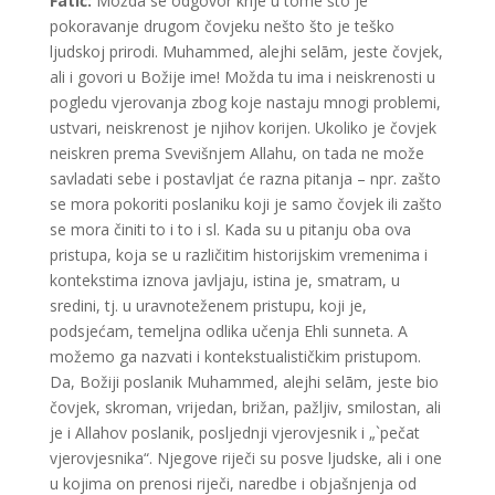
Fatić:
Možda se odgovor krije u tome što je
pokoravanje drugom čovjeku nešto što je teško
ljudskoj prirodi. Muhammed, alejhi selām, jeste čovjek,
ali i govori u Božije ime! Možda tu ima i neiskrenosti u
pogledu vjerovanja zbog koje nastaju mnogi problemi,
ustvari, neiskrenost je njihov korijen. Ukoliko je čovjek
neiskren prema Svevišnjem Allahu, on tada ne može
savladati sebe i postavljat će razna pitanja – npr. zašto
se mora pokoriti poslaniku koji je samo čovjek ili zašto
se mora činiti to i to i sl. Kada su u pitanju oba ova
pristupa, koja se u različitim historijskim vremenima i
kontekstima iznova javljaju, istina je, smatram, u
sredini, tj. u uravnoteženem pristupu, koji je,
podsjećam, temeljna odlika učenja Ehli sunneta. A
možemo ga nazvati i kontekstualističkim pristupom.
Da, Božiji poslanik Muhammed, alejhi selām, jeste bio
čovjek, skroman, vrijedan, brižan, pažljiv, smilostan, ali
je i Allahov poslanik, posljednji vjerovjesnik i „`pečat
vjerovjesnika“. Njegove riječi su posve ljudske, ali i one
u kojima on prenosi riječi, naredbe i objašnjenja od