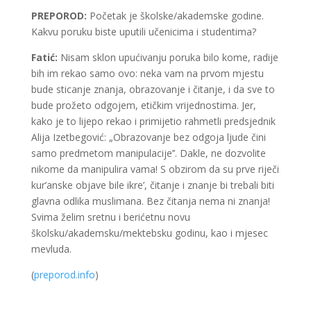
PREPOROD:
Početak je školske/akademske godine.
Kakvu poruku biste uputili učenicima i studentima?
Fatić:
Nisam sklon upućivanju poruka bilo kome, radije
bih im rekao samo ovo: neka vam na prvom mjestu
bude sticanje znanja, obrazovanje i čitanje, i da sve to
bude prožeto odgojem, etičkim vrijednostima. Jer,
kako je to lijepo rekao i primijetio rahmetli predsjednik
Alija Izetbegović: „Obrazovanje bez odgoja ljude čini
samo predmetom manipulacije’’. Dakle, ne dozvolite
nikome da manipulira vama! S obzirom da su prve riječi
kur’anske objave bile ikre’, čitanje i znanje bi trebali biti
glavna odlika muslimana. Bez čitanja nema ni znanja!
Svima želim sretnu i berićetnu novu
školsku/akademsku/mektebsku godinu, kao i mjesec
mevluda.
(
preporod.info
)