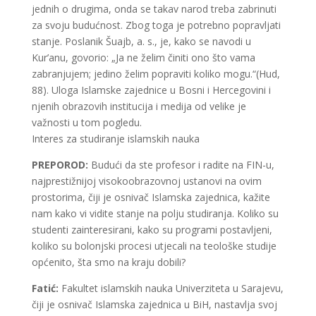
jednih o drugima, onda se takav narod treba zabrinuti
za svoju budućnost. Zbog toga je potrebno popravljati
stanje. Poslanik Šuajb, a. s., je, kako se navodi u
Kur’anu, govorio: „Ja ne želim činiti ono što vama
zabranjujem; jedino želim popraviti koliko mogu.“(Hud,
88). Uloga Islamske zajednice u Bosni i Hercegovini i
njenih obrazovih institucija i medija od velike je
važnosti u tom pogledu.
Interes za studiranje islamskih nauka
PREPOROD:
Budući da ste profesor i radite na FIN-u,
najprestižnijoj visokoobrazovnoj ustanovi na ovim
prostorima, čiji je osnivač Islamska zajednica, kažite
nam kako vi vidite stanje na polju studiranja. Koliko su
studenti zainteresirani, kako su programi postavljeni,
koliko su bolonjski procesi utjecali na teološke studije
općenito, šta smo na kraju dobili?
Fatić:
Fakultet islamskih nauka Univerziteta u Sarajevu,
čiji je osnivač Islamska zajednica u BiH, nastavlja svoj