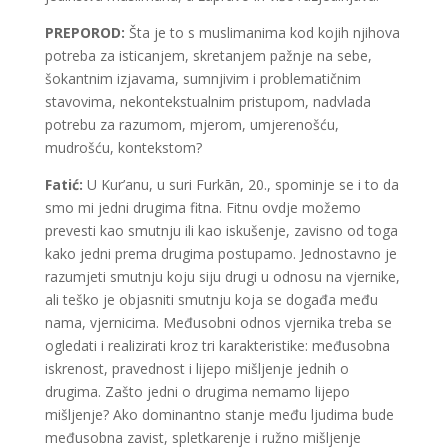
PREPOROD:
Šta je to s muslimanima kod kojih njihova
potreba za isticanjem, skretanjem pažnje na sebe,
šokantnim izjavama, sumnjivim i problematičnim
stavovima, nekontekstualnim pristupom, nadvlada
potrebu za razumom, mjerom, umjerenošću,
mudrošću, kontekstom?
Fatić:
U Kur’anu, u suri Furkān, 20., spominje se i to da
smo mi jedni drugima fitna. Fitnu ovdje možemo
prevesti kao smutnju ili kao iskušenje, zavisno od toga
kako jedni prema drugima postupamo. Jednostavno je
razumjeti smutnju koju siju drugi u odnosu na vjernike,
ali teško je objasniti smutnju koja se događa među
nama, vjernicima. Međusobni odnos vjernika treba se
ogledati i realizirati kroz tri karakteristike: međusobna
iskrenost, pravednost i lijepo mišljenje jednih o
drugima. Zašto jedni o drugima nemamo lijepo
mišljenje? Ako dominantno stanje među ljudima bude
međusobna zavist, spletkarenje i ružno mišljenje