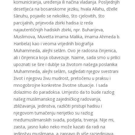
komuniciranja, uređenja ili načina vladanja. Posljednjih
desetljeća na bosanskome jeziku, hvala Allahu, dželle
šānuhu, pojavilo se nekoliko, što cjelovitih, što
parcijalnih, prijevoda zbirki hadisa iz reda
najautentičnijih hadiskih zbirki, npr. Buharijeva,
Muslimova, Muvetta imama Malika, imama Ahmeda b.
Hanbela) kao i veoma vrijednih biografija
Muhammeda, alejhi selām. Ovo je radosna činjenica,
ali i činjenica koja obavezuje. Naime, sada smo u prilici
upoznati se šire i dublje sa životom našega poslanika
Muhammeda, alejhi selām, sagledati njegov svestrani
život i njegovu živu mudrost, pretočenu u praksu i
mnogobrojne konkretne životne situacije. I sada
dolazimo do paradoksa. Umjesto da to bude razlog
našeg muslimanskog zajedničkog radovanja,
zbližavanja, jedinstva, različiti pristupi hadisu i
njegovom tumačenju nerijetko su razlog
međumuslimanskih svađa, podjela, trvenja. Nije mi,
zaista, jasno kako neko može kazati da radi na
jedinstvu muslimana, a zapravo ih više razjedinjava.