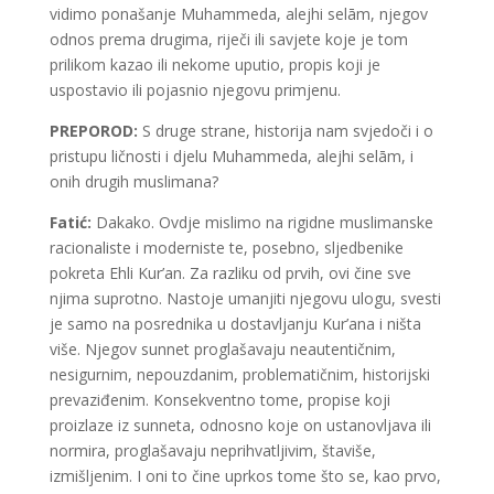
vidimo ponašanje Muhammeda, alejhi selām, njegov
odnos prema drugima, riječi ili savjete koje je tom
prilikom kazao ili nekome uputio, propis koji je
uspostavio ili pojasnio njegovu primjenu.
PREPOROD:
S druge strane, historija nam svjedoči i o
pristupu ličnosti i djelu Muhammeda, alejhi selām, i
onih drugih muslimana?
Fatić:
Dakako. Ovdje mislimo na rigidne muslimanske
racionaliste i moderniste te, posebno, sljedbenike
pokreta Ehli Kur’an. Za razliku od prvih, ovi čine sve
njima suprotno. Nastoje umanjiti njegovu ulogu, svesti
je samo na posrednika u dostavljanju Kur’ana i ništa
više. Njegov sunnet proglašavaju neautentičnim,
nesigurnim, nepouzdanim, problematičnim, historijski
prevaziđenim. Konsekventno tome, propise koji
proizlaze iz sunneta, odnosno koje on ustanovljava ili
normira, proglašavaju neprihvatljivim, štaviše,
izmišljenim. I oni to čine uprkos tome što se, kao prvo,