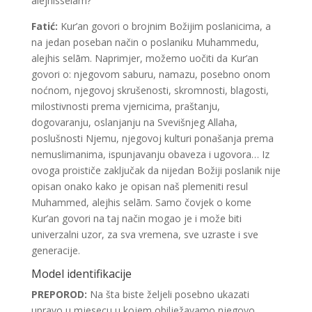
alejhisselām?
Fatić:
Kur’an govori o brojnim Božijim poslanicima, a
na jedan poseban način o poslaniku Muhammedu,
alejhis selām. Naprimjer, možemo uočiti da Kur’an
govori o: njegovom saburu, namazu, posebno onom
noćnom, njegovoj skrušenosti, skromnosti, blagosti,
milostivnosti prema vjernicima, praštanju,
dogovaranju, oslanjanju na Svevišnjeg Allaha,
poslušnosti Njemu, njegovoj kulturi ponašanja prema
nemuslimanima, ispunjavanju obaveza i ugovora… Iz
ovoga proističe zaključak da nijedan Božiji poslanik nije
opisan onako kako je opisan naš plemeniti resul
Muhammed, alejhis selām. Samo čovjek o kome
Kur’an govori na taj način mogao je i može biti
univerzalni uzor, za sva vremena, sve uzraste i sve
generacije.
Model identifikacije
PREPOROD:
Na šta biste željeli posebno ukazati
upravo u mjesecu u kojem obilježavamo njegovo