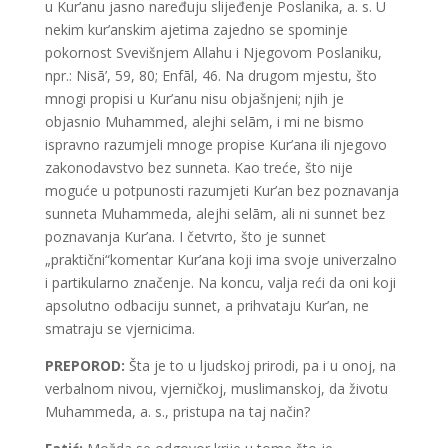
u Kur’anu jasno naređuju slijeđenje Poslanika, a. s. U
nekim kur’anskim ajetima zajedno se spominje
pokornost Svevišnjem Allahu i Njegovom Poslaniku,
npr.: Nisā’, 59, 80; Enfāl, 46. Na drugom mjestu, što
mnogi propisi u Kur’anu nisu objašnjeni; njih je
objasnio Muhammed, alejhi selām, i mi ne bismo
ispravno razumjeli mnoge propise Kur’ana ili njegovo
zakonodavstvo bez sunneta. Kao treće, što nije
moguće u potpunosti razumjeti Kur’an bez poznavanja
sunneta Muhammeda, alejhi selām, ali ni sunnet bez
poznavanja Kur’ana. I četvrto, što je sunnet
„praktični“komentar Kur’ana koji ima svoje univerzalno
i partikularno značenje. Na koncu, valja reći da oni koji
apsolutno odbaciju sunnet, a prihvataju Kur’an, ne
smatraju se vjernicima.
PREPOROD:
Šta je to u ljudskoj prirodi, pa i u onoj, na
verbalnom nivou, vjerničkoj, muslimanskoj, da životu
Muhammeda, a. s., pristupa na taj način?