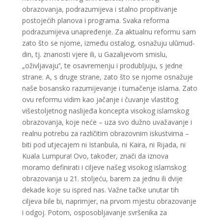
obrazovanja, podrazumijeva i stalno propitivanje
postojećih planova i programa. Svaka reforma
podrazumijeva unapređenje. Za aktualnu reformu sam
zato što se njome, između ostalog, osnažuju ulūmud-
din, tj. znanosti vjere ili, u Gazalijevom smislu,
„oživljavaju’’, te osavremenju i produbljuju, s jedne
strane. A, s druge strane, zato što se njome osnažuje
naše bosansko razumijevanje i tumačenje islama. Zato
ovu reformu vidim kao jačanje i čuvanje vlastitog
višestoljetnog naslijeđa koncepta visokog islamskog
obrazovanja, koje neće – uza svo dužno uvažavanje i
realnu potrebu za različitim obrazovnim iskustvima –
biti pod utjecajem ni Istanbula, ni Kaira, ni Rijada, ni
Kuala Lumpura! Ovo, također, znači da iznova
moramo definirati i ciljeve našeg visokog islamskog
obrazovanja u 21. stoljeću, barem za jednu ili dvije
dekade koje su ispred nas. Važne tačke unutar tih
ciljeva bile bi, naprimjer, na prvom mjestu obrazovanje
i odgoj. Potom, osposobljavanje svršenika za