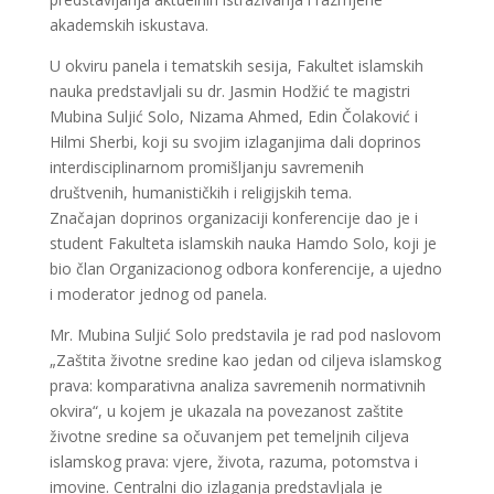
akademskih iskustava.
U okviru panela i tematskih sesija, Fakultet islamskih
nauka predstavljali su dr. Jasmin Hodžić te magistri
Mubina Suljić Solo, Nizama Ahmed, Edin Čolaković i
Hilmi Sherbi, koji su svojim izlaganjima dali doprinos
interdisciplinarnom promišljanju savremenih
društvenih, humanističkih i religijskih tema.
Značajan doprinos organizaciji konferencije dao je i
student Fakulteta islamskih nauka Hamdo Solo, koji je
bio član Organizacionog odbora konferencije, a ujedno
i moderator jednog od panela.
Mr. Mubina Suljić Solo predstavila je rad pod naslovom
„Zaštita životne sredine kao jedan od ciljeva islamskog
prava: komparativna analiza savremenih normativnih
okvira“, u kojem je ukazala na povezanost zaštite
životne sredine sa očuvanjem pet temeljnih ciljeva
islamskog prava: vjere, života, razuma, potomstva i
imovine. Centralni dio izlaganja predstavljala je