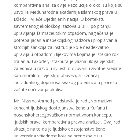
komparativna analiza dvije Rezolucije o okolišu koje su
usvojile Međunarodna akademija islamskog prava u
Džeddi i Vijeće Ujedinjenih nacija. U kontekstu
savremenog ekološkog izazova u BiH, po pitanju
upravljanja farmaceutskim otpadom, naglašena je
potreba jačanja inspekcijskog nadzora i propisivanja
strožijih sankcija za institucije koje neadekvatno
upravljaju otpadom i lijekovima kojima je istekao rok
trajanja. Također, istaknuta je važna uloga vjerskih
zajednica u razvoju svijesti o očuvanju životne sredine
kao moralnoj i vjerskoj obavezi, ali i značaj
individualnog doprinosa svakog pojedinca u procesu
zaštite i očuvanja okoliša.
Mr. Nizama Ahmed predstavila je rad „Normativni
koncept ljudskog dostojanstva žene u Kur’anu i
bosanskohercegovačkom normativnom konceptu
ljudskih prava: komparativna pravna analiza“. Ovaj rad
ukazuje na to da je ljudsko dostojanstvo žene
univerzalna vrijednost koja se prepoznaje i u