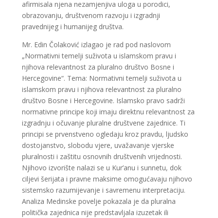
afirmisala njena nezamjenjiva uloga u porodici,
obrazovanju, društvenom razvoju i izgradnji
pravednijeg i humanijeg društva.
Mr. Edin Čolaković izlagao je rad pod naslovom
„Normativni temelji suživota u islamskom pravu i
njihova relevantnost za pluralno društvo Bosne i
Hercegovine“. Tema: Normativni temelji suživota u
islamskom pravu i njihova relevantnost za pluralno
društvo Bosne i Hercegovine. Islamsko pravo sadrži
normativne principe koji imaju direktnu relevantnost za
izgradnju i očuvanje pluralne društvene zajednice. Ti
principi se prvenstveno ogledaju kroz pravdu, ljudsko
dostojanstvo, slobodu vjere, uvažavanje vjerske
pluralnosti i zaštitu osnovnih društvenih vrijednosti.
Njihovo izvorište nalazi se u Kur’anu i sunnetu, dok
ciljevi šerijata i pravne maksime omogućavaju njihovo
sistemsko razumijevanje i savremenu interpretaciju.
Analiza Medinske povelje pokazala je da pluralna
politička zajednica nije predstavljala izuzetak ili