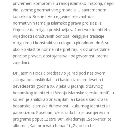
privremeni kompromis u ranoj islamskoj historiji, nego
dio izvornog normativnog modela. U savremenom
kontekstu Bosne i Hercegovine relevantnost
normativnih temelja islamskog prava proizlazi iz
činjenice da religija predstavlja važan izvor identiteta,
vrijednosti i društvenih odnosa. Religijske tradicije
mogu imati konstruktivnu ulogu u pluralnom društvu
ukoliko vlastite norme interpretiraju kroz univerzalne
principe pravde, dostojanstva i odgovornosti prema
zajednici.
Dr. Jasmin Hodžić predstavio je rad pod naslovom
„Uloga bosanskih ilahija i kasida iz osamdesetih i
devedesetih godina XX vijeka u jačanju državnog
bosanskog identiteta i širenju islamske vjerske misli“, u
kojem je analizirao značaj ilahija i kasida kao izraza
bosanske islamske duhovnosti, kulturnog identiteta i
patriotizma. Poseban fokus rada bio je usmjeren na
programe poput „Zetre ’90“, akademije „Šebi-arus“ te
albume „Kad procvatu behari“ i „Zvao bih te