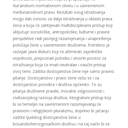
Kur’anskom normativnom okviru i u savremenom
međunarodnom pravu. Rezultati ovog istraživanja
mogu dati osnovu za dalja istraživanja u oblasti prava
žena a koja će zahtijevati multidisciplinarni pristup koji
uključuje sociološke, antropološke, kulturne i pravne
perspektive radi jasnijeg razumijevanja i unapređenja
položaja žene u savremenim društvima. Potrebno je
razvijati javni diskurs koji će afirmirati zajedničke
vrijednosti, prepoznati potrebu i otvoriti prostor za
istraživanja koja će imati neutralan i naučni pristup
ovoj temi. Zaštita dostojanstva žene nije samo pravno
pitanje. Dostojanstvo i pravo žene vežu se i za
dostojanstvo porodice i društva općenito. To su
pitanja društvene pravde, moralne odgovornosti i
civilizacijskog razvoja društva. Integrativni pristup koji
bi se temeljio na savremenom razumijevanju te
pravnom i religijskom pluralizmu, doprinio bi jačanju
zaštite ljudskog dostojanstva žene u
bosanskohercegovačkom društvu i na taj način bi se