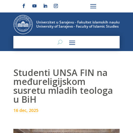
Studenti UNSA FIN na
međureligijskom
susretu mladih teologa
u BiH
16 dec, 2025