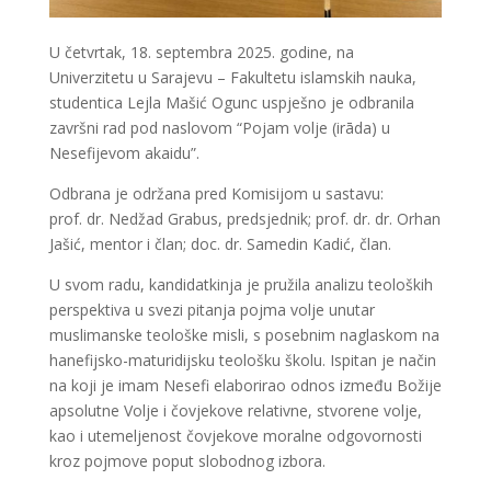
U četvrtak, 18. septembra 2025. godine, na
Univerzitetu u Sarajevu – Fakultetu islamskih nauka,
studentica Lejla Mašić Ogunc uspješno je odbranila
završni rad pod naslovom “Pojam volje (irāda) u
Nesefijevom akaidu”.
Odbrana je održana pred Komisijom u sastavu:
prof. dr. Nedžad Grabus, predsjednik; prof. dr. dr. Orhan
Jašić, mentor i član; doc. dr. Samedin Kadić, član.
U svom radu, kandidatkinja je pružila analizu teoloških
perspektiva u svezi pitanja pojma volje unutar
muslimanske teološke misli, s posebnim naglaskom na
hanefijsko-maturidijsku teološku školu. Ispitan je način
na koji je imam Nesefi elaborirao odnos između Božije
apsolutne Volje i čovjekove relativne, stvorene volje,
kao i utemeljenost čovjekove moralne odgovornosti
kroz pojmove poput slobodnog izbora.