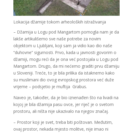
Lokacija džamije tokom arheoloških istraživanja
– Džamija u Logu pod Mangartom pomogla nam je da
lakše artikulišemo sve naše potrebe za novim
objektom u Ljubljani, koji sam ja vidio kao dio naše
“duhovne” sigurnosti. Prvo, kada u javnosti govorim o
džamiji, mogu reći da je ona već postojala u Logu pod
Mangartom. Drugo, da mi nećemo graditi prvu džamiju
u Sloveniji. Treće, to je bila prilika da istaknemo kako
su muslimani dio ovog evropskog prostora već duže
vrijeme – podsjetio je muftija Grabus.
Naveo je, također, da je bio iznenađen što na livadi na
kojoj je bila džamija pasu ovce, jer riječ je o svetom
prostoru, ali ništa nije ukazivalo na njegov značaj.
– Prostor koji je svet, treba biti poštovan. Međutim,
ovaj prostor, nekada mjesto molitve, nije imao ni