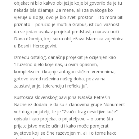
objekat ni bilo kakvo obilježje koje bi govorilo da je tu
nekada bila džamija. Za mene, ali i za svakoga ko
vjeruje u Boga, ovo je bio sveti prostor – i to mora biti
priznato – poručio je muftija Grabus, ističući važnost
da se jedan ovakav projekat predstavlja upravo uoči
Dana džamija, koji sutra obilježava Islamska zajednica
u Bosni i Hercegovini.
Između ostalog, današnji projekat je ocijenjen kao
“izuzetno djelo koje nas, u ovim opasnim,
kompleksnim i krajnje antagonističkim vremenima,
gotovo usred ruševina našeg doba, poziva na
zaustavljanje, toleranciju i refleksiju”.
Kustosica slovenskog paviljona Nataša Petrešin-
Bachelez dodala je da su s članovima grupe Nonument
već dugo prijatelji, te je “Zvučni trag nevidljive kuće”
opisala i kao projekat o prijateljstvu – o tome šta
prijateljstvo može učiniti i kako može pomjerati
svjetove koji se čine razdvojenim, ali i o tome kako