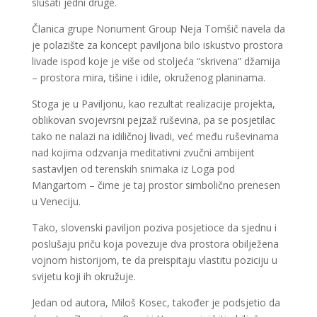
slušati jedni druge.
Članica grupe Nonument Group Neja Tomšič navela da
je polazište za koncept paviljona bilo iskustvo prostora
livade ispod koje je više od stoljeća “skrivena” džamija
– prostora mira, tišine i idile, okruženog planinama.
Stoga je u Paviljonu, kao rezultat realizacije projekta,
oblikovan svojevrsni pejzaž ruševina, pa se posjetilac
tako ne nalazi na idiličnoj livadi, već među ruševinama
nad kojima odzvanja meditativni zvučni ambijent
sastavljen od terenskih snimaka iz Loga pod
Mangartom – čime je taj prostor simbolično prenesen
u Veneciju.
Tako, slovenski paviljon poziva posjetioce da sjednu i
poslušaju priču koja povezuje dva prostora obilježena
vojnom historijom, te da preispitaju vlastitu poziciju u
svijetu koji ih okružuje.
Jedan od autora, Miloš Kosec, također je podsjetio da