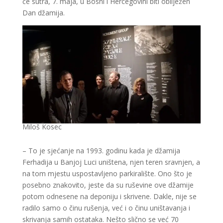
će sutra, 7. maja, u Bosni i Hercegovini biti obilježen
Dan džamija.
Miloš Kosec
– To je sjećanje na 1993. godinu kada je džamija
Ferhadija u Banjoj Luci uništena, njen teren sravnjen, a
na tom mjestu uspostavljeno parkiralište. Ono što je
posebno znakovito, jeste da su ruševine ove džamije
potom odnesene na deponiju i skrivene. Dakle, nije se
radilo samo o činu rušenja, već i o činu uništavanja i
skrivanja samih ostataka. Nešto slično se već 70