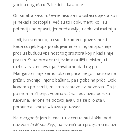
godina događa u Palestini – kazao je.
On smatra kako ruševine nisu samo ostaci objekta koji
je nekada postojala, već su to i dokumenti koji su
potencijalno opasni, jer predstavljaju dokazni materijal.
– Ali, istovremeno, to su i dokumenti povezanosti.
Kada čovjek kopa po slojevima zemlje, on spoznaje
prošlu i buduću vitalnost tog prostora koji nikada nije
prazan. Svaki prostor uvijek ima različitu historiju i
različita razumijevanja. Shvatamo da Log po
Mangartom nije samo lokalna priča, nego i nacionalna
priča Slovenije i njene baštine, pa i globalna priča. Dok
kopamo po zemlji, mi smo zapravo svi povezani. To je,
po mom mišljenju, veoma važna i pozitivna poruka
ruševina, jer one ne dozvoljavaju da se bilo šta u
potpunosti izbriše – kazao je Kosec.
Na ovogodišnjem bijenalu, uz centralnu izložbu pod
nazivom
In Minor Keys
, na zvaničnom programu nalazi