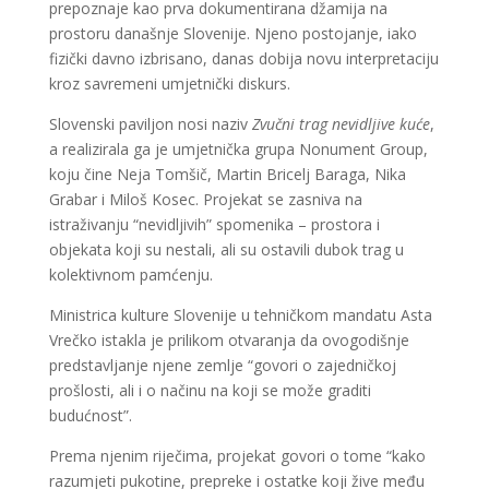
prepoznaje kao prva dokumentirana džamija na
prostoru današnje Slovenije. Njeno postojanje, iako
fizički davno izbrisano, danas dobija novu interpretaciju
kroz savremeni umjetnički diskurs.
Slovenski paviljon nosi naziv
Zvučni trag nevidljive kuće
,
a realizirala ga je umjetnička grupa Nonument Group,
koju čine Neja Tomšič, Martin Bricelj Baraga, Nika
Grabar i Miloš Kosec. Projekat se zasniva na
istraživanju “nevidljivih” spomenika – prostora i
objekata koji su nestali, ali su ostavili dubok trag u
kolektivnom pamćenju.
Ministrica kulture Slovenije u tehničkom mandatu Asta
Vrečko istakla je prilikom otvaranja da ovogodišnje
predstavljanje njene zemlje “govori o zajedničkoj
prošlosti, ali i o načinu na koji se može graditi
budućnost”.
Prema njenim riječima, projekat govori o tome “kako
razumjeti pukotine, prepreke i ostatke koji žive među