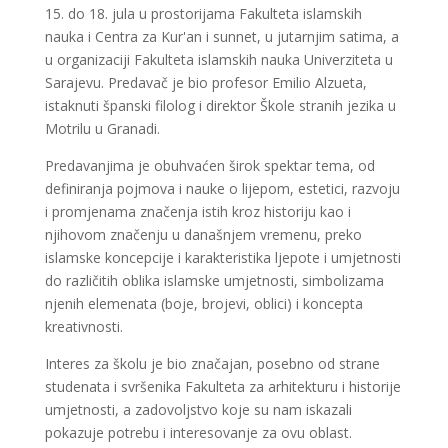
15. do 18. jula u prostorijama Fakulteta islamskih
nauka i Centra za Kur'an i sunnet, u jutarnjim satima, a
u organizaciji Fakulteta islamskih nauka Univerziteta u
Sarajevu. Predavač je bio profesor Emilio Alzueta,
istaknuti španski filolog i direktor Škole stranih jezika u
Motrilu u Granadi.
Predavanjima je obuhvaćen širok spektar tema, od
definiranja pojmova i nauke o lijepom, estetici, razvoju
i promjenama značenja istih kroz historiju kao i
njihovom značenju u današnjem vremenu, preko
islamske koncepcije i karakteristika ljepote i umjetnosti
do različitih oblika islamske umjetnosti, simbolizama
njenih elemenata (boje, brojevi, oblici) i koncepta
kreativnosti.
Interes za školu je bio značajan, posebno od strane
studenata i svršenika Fakulteta za arhitekturu i historije
umjetnosti, a zadovoljstvo koje su nam iskazali
pokazuje potrebu i interesovanje za ovu oblast.