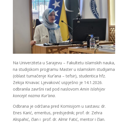
Na Univerziteta u Sarajevu – Fakultetu islamskih nauka,
na studijskom programu Master u islamskim studijama
(oblast tumačenje Kurʼana – tefsir), studentica hfz.
Zekija Krvavac Ljevaković uspješno je 14.1.2026.
odbranila završni rad pod naslovom
Amin Islahijev
koncept nazma Kurʼana
.
Odbrana je održana pred Komisijom u sastavu: dr.
Enes Karić, emeritus, predsjednik; prof. dr. Zehra
Alispahić, član i prof. dr. Almir Fatić, mentor i član.