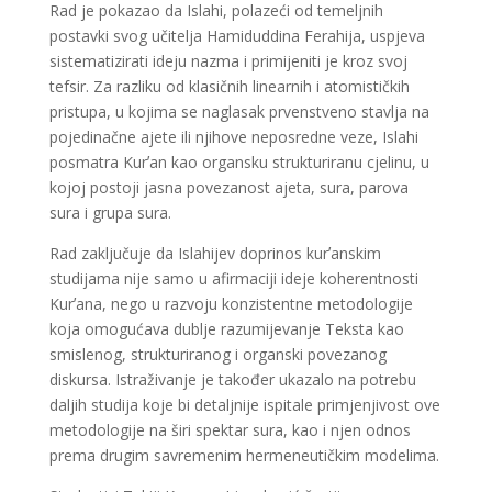
Rad je pokazao da Islahi, polazeći od temeljnih
postavki svog učitelja Hamiduddina Ferahija, uspjeva
sistematizirati ideju nazma i primijeniti je kroz svoj
tefsir. Za razliku od klasičnih linearnih i atomističkih
pristupa, u kojima se naglasak prvenstveno stavlja na
pojedinačne ajete ili njihove neposredne veze, Islahi
posmatra Kurʼan kao organsku strukturiranu cjelinu, u
kojoj postoji jasna povezanost ajeta, sura, parova
sura i grupa sura.
Rad zaključuje da Islahijev doprinos kurʼanskim
studijama nije samo u afirmaciji ideje koherentnosti
Kurʼana, nego u razvoju konzistentne metodologije
koja omogućava dublje razumijevanje Teksta kao
smislenog, strukturiranog i organski povezanog
diskursa. Istraživanje je također ukazalo na potrebu
daljih studija koje bi detaljnije ispitale primjenjivost ove
metodologije na širi spektar sura, kao i njen odnos
prema drugim savremenim hermeneutičkim modelima.