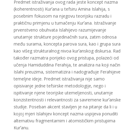
Predmet istraživanja ovog rada jeste koncept nazma
(koherentnosti) Kurʼana u tefsiru Amina Islahija, s
posebnim fokusom na njegovu teorijsku razradu i
praktičnu primjenu u tumačenju Kurʼana. Istraživanje
prvenstveno obuhvata Islahijevo razumijevanje
unutarnje strukture pojedinačnih sura, zatim odnosa
među surama, koncepta parova sura, kao i grupa sura
kao višeg strukturalnog nivoa kurʼanskog diskursa. Rad
također razmatra porijeko ovog pristupa, polazeći od
učenja Hamiduddina Ferahija, te analizira na koji način
Islahi preuzima, sistematizira i nadograđuje Ferahijeve
temeljne ideje. Predmet istraživanja nije samo
opisivanje jedne tefsirske metodologije, nego i
ispitivanje njene teorijske utemeljenosti, unutarnje
konzistentnosti i relevantnosti za savremene kurʼanske
studije. Poseban akcent stavljen je na pitanje da li i u
kojoj mjeri Islahijev koncept nazma uspijeva ponuditi
alternativu fragmentarnim i atomističkim pristupima
Kurʼanu.