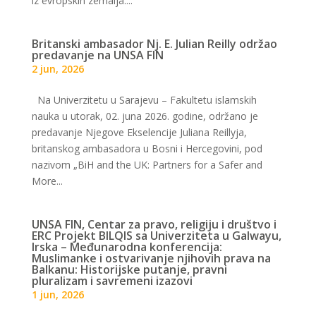
iz evropskih zemalja....
Britanski ambasador Nj. E. Julian Reilly održao
predavanje na UNSA FIN
2 jun, 2026
Na Univerzitetu u Sarajevu – Fakultetu islamskih
nauka u utorak, 02. juna 2026. godine, održano je
predavanje Njegove Ekselencije Juliana Reillyja,
britanskog ambasadora u Bosni i Hercegovini, pod
nazivom „BiH and the UK: Partners for a Safer and
More...
UNSA FIN, Centar za pravo, religiju i društvo i
ERC Projekt BILQIS sa Univerziteta u Galwayu,
Irska – Međunarodna konferencija:
Muslimanke i ostvarivanje njihovih prava na
Balkanu: Historijske putanje, pravni
pluralizam i savremeni izazovi
1 jun, 2026