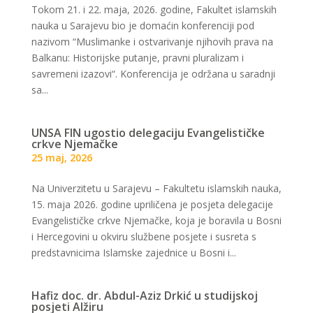
Tokom 21. i 22. maja, 2026. godine, Fakultet islamskih
nauka u Sarajevu bio je domaćin konferenciji pod
nazivom “Muslimanke i ostvarivanje njihovih prava na
Balkanu: Historijske putanje, pravni pluralizam i
savremeni izazovi“. Konferencija je održana u saradnji
sa...
UNSA FIN ugostio delegaciju Evangelističke
crkve Njemačke
25 maj, 2026
Na Univerzitetu u Sarajevu – Fakultetu islamskih nauka,
15. maja 2026. godine upriličena je posjeta delegacije
Evangelističke crkve Njemačke, koja je boravila u Bosni
i Hercegovini u okviru službene posjete i susreta s
predstavnicima Islamske zajednice u Bosni i...
Hafiz doc. dr. Abdul-Aziz Drkić u studijskoj
posjeti Alžiru