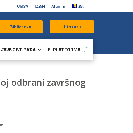
UNSA
IZBiH
Alumni
BA
Biblioteka
U fokusu
JAVNOST RADA
E-PLATFORMA
vnoj odbrani završnog
ne