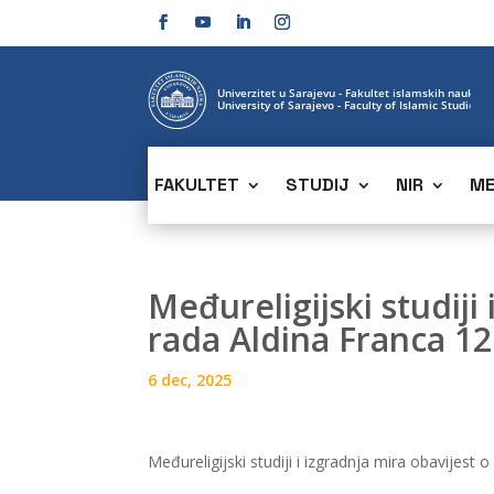
FAKULTET
STUDIJ
NIR
ME
Međureligijski studiji
rada Aldina Franca 1
6 dec, 2025
Međureligijski studiji i izgradnja mira obavijes