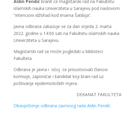
Aldin Pendić
branit će magistarski rad na Fakultetu
islamskih nauka Univerziteta u Sarajevu pod naslovom:
”Intencioni idžtihad kod imama Šatibija”.
Javna odbrana zakazuje se za dan srijeda 2. marta
2022. godine u 14:00 sati na Fakultetu islamskih nauka
Univerziteta u Sarajevu.
Magistarski rad se može pogledati u biblioteci
Fakulteta.
Odbrana je javna i istoj će prisustvovati članovi
komisije, zapisničar i kandidat koji brani rad uz
poštivanje epidemioloških mjera.
DEKANAT FAKULTETA
Obavještenje odbrana zavrsnog rada Aldin Pendić