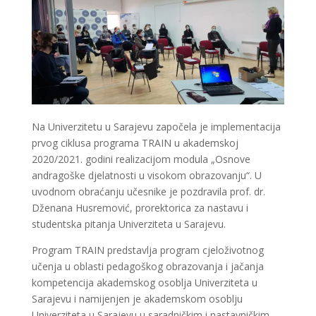
Na Univerzitetu u Sarajevu započela je implementacija
prvog ciklusa programa TRAIN u akademskoj
2020/2021. godini realizacijom modula „Osnove
andragoške djelatnosti u visokom obrazovanju“. U
uvodnom obraćanju učesnike je pozdravila prof. dr.
Dženana Husremović, prorektorica za nastavu i
studentska pitanja Univerziteta u Sarajevu.
Program TRAIN predstavlja program cjeloživotnog
učenja u oblasti pedagoškog obrazovanja i jačanja
kompetencija akademskog osoblja Univerziteta u
Sarajevu i namijenjen je akademskom osoblju
Univerziteta u Sarajevu u saradničkim i nastavničkim