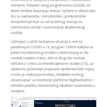
zvanjima. Polaznici ovog programa kroz ponudu od
devet modula dopunjuju znanja i vještine iz oblasti kao
što su nastavničke, metodološke i preduzetničke
kompetencije koje su od izuzetnog značaja za
cjeloživotno učenje i usavršavanje akademskog
osoblja.
Uzimajući u obzir neizvjesnu situaciju u vezi sa
pandemijom COVID-a 19, program TRAIN realizira se
putem kombiniranog modela u okviru kojeg se dio
modula realizira online, dok se drugi dio modula
održava u Centru za interdisciplinarne studije (CIS), uz
obavezno poštivanje propisanih epidemioloških mjera.
U toku je realizacija modula „Didaktika visokog
obrazovanja” uz korištenje platforme BigBlueButton i
tehničku podršku Ekonomskog fakulteta Univerziteta u
Sarajevu.