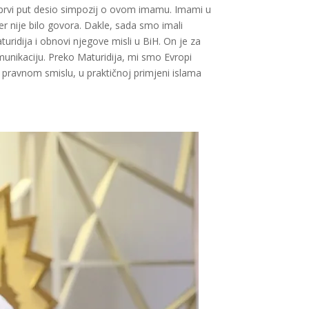
e prvi put desio simpozij o ovom imamu. Imami u
er nije bilo govora. Dakle, sada smo imali
ridija i obnovi njegove misli u BiH. On je za
nikaciju. Preko Maturidija, mi smo Evropi
 u pravnom smislu, u praktičnoj primjeni islama