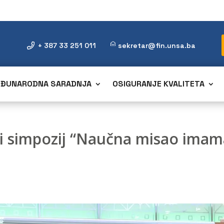
+ 387 33 251 011
sekretar@fin.unsa.ba
ĐUNARODNA SARADNJA
OSIGURANJE KVALITETA
simpozij “Naučna misao imama 