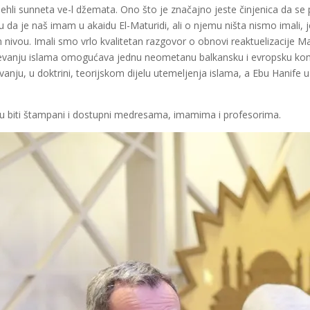
i ehli sunneta ve-l džemata. Ono što je značajno jeste činjenica da s
u da je naš imam u akaidu El-Maturidi, ali o njemu ništa nismo imali, j
vou. Imali smo vrlo kvalitetan razgovor o obnovi reaktuelizacije Matu
jevanju islama omogućava jednu neometanu balkansku i evropsku komu
rovanju, u doktrini, teorijskom dijelu utemeljenja islama, a Ebu Hanife
iju biti štampani i dostupni medresama, imamima i profesorima.