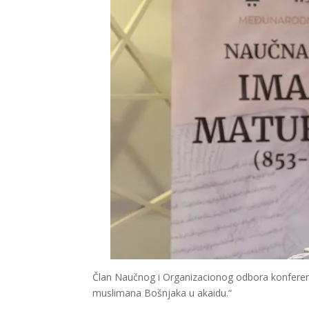
Član Naučnog i Organizacionog odbora konferenc
muslimana Bošnjaka u akaidu.“