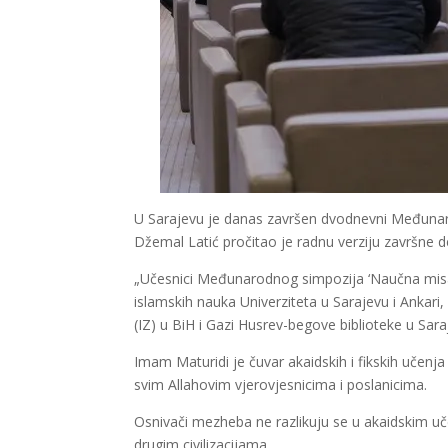
U Sarajevu je danas završen dvodnevni Međunar
Džemal Latić pročitao je radnu verziju završne d
„Učesnici Međunarodnog simpozija ‘Naučna misao 
islamskih nauka Univerziteta u Sarajevu i Ankari
(IZ) u BiH i Gazi Husrev-begove biblioteke u Sara
Imam Maturidi je čuvar akaidskih i fikskih učenj
svim Allahovim vjerovjesnicima i poslanicima.
Osnivači mezheba ne razlikuju se u akaidskim uče
drugim civilizacijama.