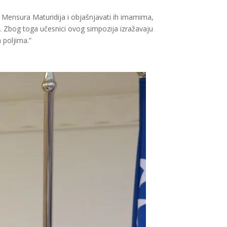
u Mensura Maturidija i objašnjavati ih imamima,
. Zbog toga učesnici ovog simpozija izražavaju
 poljima.”