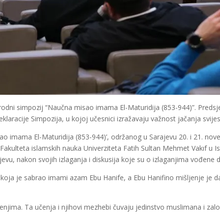
odni simpozij “Naučna misao imama El-Maturidija (853-944)”. Predsj
eklaracije Simpozija, u kojoj učesnici izražavaju važnost jačanja svij
imama El-Maturidija (853-944)’, održanog u Sarajevu 20. i 21. novem
, Fakulteta islamskih nauka Univerziteta Fatih Sultan Mehmet Vakıf u I
jevu, nakon svojih izlaganja i diskusija koje su o izlaganjima vođene 
a koja je sabrao imami azam Ebu Hanife, a Ebu Hanifino mišljenje je da
njima. Ta učenja i njihovi mezhebi čuvaju jedinstvo muslimana i zalog