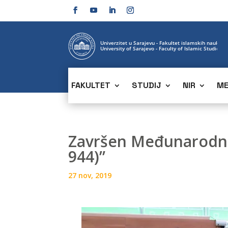
FAKULTET
STUDIJ
NIR
ME
Završen Međunarodni 
944)”
27 nov, 2019