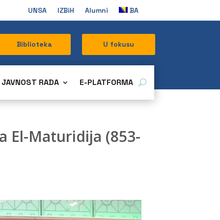
UNSA
IZBiH
Alumni
BA
Biblioteka
U fokusu
JAVNOST RADA
E-PLATFORMA
El-Maturidija (853-