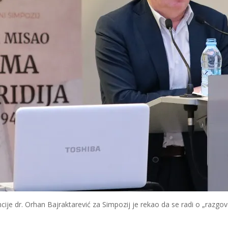
ije dr. Orhan Bajraktarević za Simpozij je rekao da se radi o „razgo