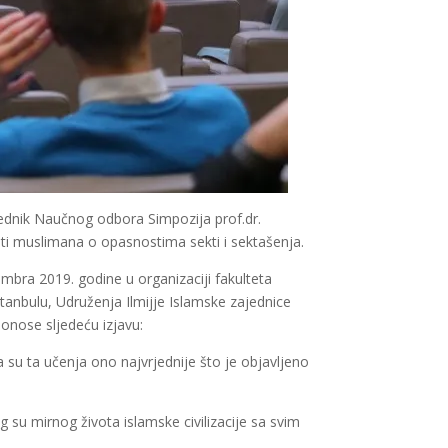
ednik Naučnog odbora Simpozija prof.dr.
esti muslimana o opasnostima sekti i sektašenja.
bra 2019. godine u organizaciji fakulteta
stanbulu, Udruženja Ilmijje Islamske zajednice
donose sljedeću izjavu:
 su ta učenja ono najvrjednije što je objavljeno
 su mirnog života islamske civilizacije sa svim