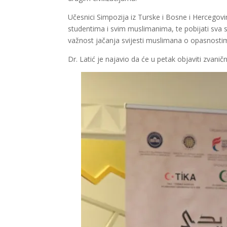
Učesnici Simpozija iz Turske i Bosne i Hercegov
studentima i svim muslimanima, te pobijati sva 
važnost jačanja svijesti muslimana o opasnostim
Dr. Latić je najavio da će u petak objaviti zvaničn