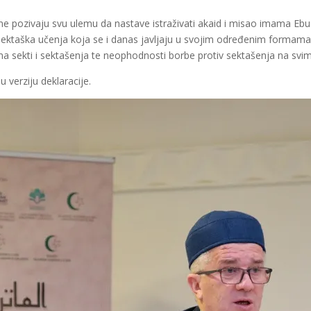
ine pozivaju svu ulemu da nastave istraživati akaid i misao imama Eb
sektaška učenja koja se i danas javljaju u svojim određenim formama
a sekti i sektašenja te neophodnosti borbe protiv sektašenja na svim
u verziju deklaracije.