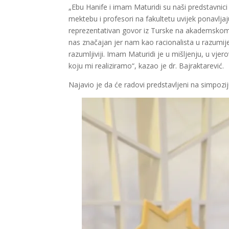
„Ebu Hanife i imam Maturidi su naši predstavnic
mektebu i profesori na fakultetu uvijek ponavljaj
reprezentativan govor iz Turske na akademskom ni
nas značajan jer nam kao racionalista u razumi
razumljiviji. Imam Maturidi je u mišljenju, u vje
koju mi realiziramo“, kazao je dr. Bajraktarević.
Najavio je da će radovi predstavljeni na simpoz